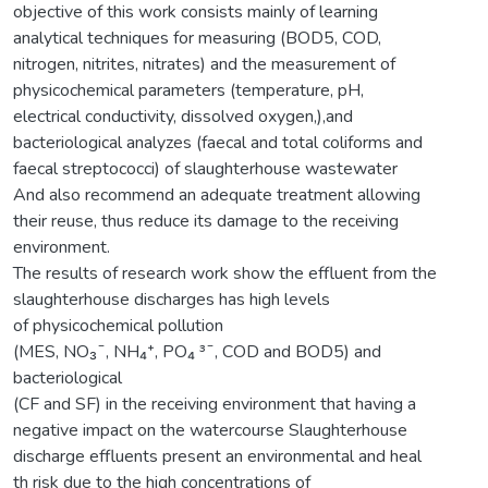
objective of this work consists mainly of learning
analytical techniques for measuring (BOD5, COD,
nitrogen, nitrites, nitrates) and the measurement of
physicochemical parameters (temperature, pH,
electrical conductivity, dissolved oxygen,),and
bacteriological analyzes (faecal and total coliforms and
faecal streptococci) of slaughterhouse wastewater
And also recommend an adequate treatment allowing
their reuse, thus reduce its damage to the receiving
environment.
The results of research work show the effluent from the
slaughterhouse discharges has high levels
of physicochemical pollution
(MES, NO₃ˉ, NH₄⁺, PO₄ ³ˉ, COD and BOD5) and
bacteriological
(CF and SF) in the receiving environment that having a
negative impact on the watercourse Slaughterhouse
discharge effluents present an environmental and heal
th risk due to the high concentrations of