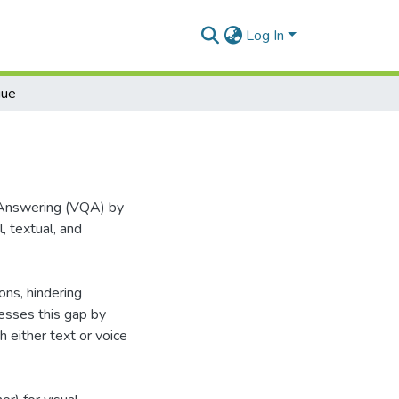
Log In
gue
n Answering (VQA) by
, textual, and
ons, hindering
resses this gap by
 either text or voice