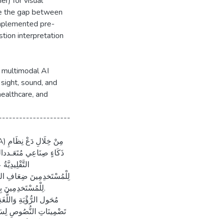
r) for visual
ge the gap between
 implemented pre-
tion interpretation
a multimodal AI
 sight, sound, and
healthcare, and
---------------------
ذَكَاءٍ صِنَاعِي مُتَعَـددالوَس
لِلْمُسْتَخدِمِينَ ضِعَافِ البَص
لِلْمُسْتَخدِمِينَ بِإ.
تَضْمِينَاتِ النُّصُوصِ لِسَدِّ