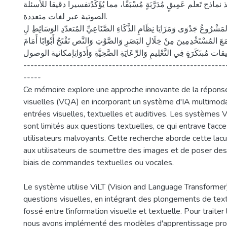
تَنْفِيذ نماذج تَعلَّم عَمِيقٍ مُدَرَّبَةٍ مُسْبَقًا، مما يُؤَكِّدُتفسيرا دقيقا للأسئلة
الصوتية عبر لغات متعددة.
رُ هَذَا المَشْرُوعُ جَدْوَى وَمَزَايَا نِظَامِ الذَّكَاءِ الصَّنَاعِيِّ المُتعدّدِ الوَسَائِطِ لِ
مَعَ المُسْتَخْدِمِينَ مِنْ خِلَالِ البَصَرِ وَالصَّوْتِ وَالنَّص تَفْتَحُ أَبْوَابًا أَمَامَ
قات مُبتَكَرَةٍ فِي التَّعْلِيمِ وَالرِّعَايَةِ الصَّحِيَّةِ وَأَدَوَاتِإمكانية الوصول
---------------------------------------------------------
-----
Ce mémoire explore une approche innovante de la répons
visuelles (VQA) en incorporant un système d'IA multimoda
entrées visuelles, textuelles et auditives. Les systèmes 
sont limités aux questions textuelles, ce qui entrave l'acces
utilisateurs malvoyants. Cette recherche aborde cette la
aux utilisateurs de soumettre des images et de poser des
biais de commandes textuelles ou vocales.
Le système utilise ViLT (Vision and Language Transformer
questions visuelles, en intégrant des plongements de tex
fossé entre l'information visuelle et textuelle. Pour traiter
nous avons implémenté des modèles d'apprentissage prof