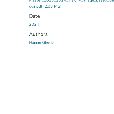
Master_2023_2024_VisionX_Image_based_Di
gue.pdf
(2.89 MB)
Date
2024
Authors
Hanine Gherib