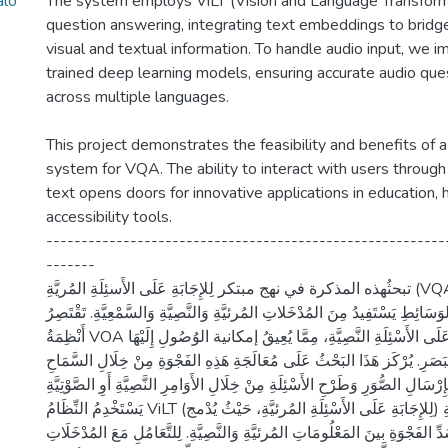
alo
The system employs ViLT (Vision and Language Transforme
question answering, integrating text embeddings to brid
visual and textual information. To handle audio input, we
trained deep learning models, ensuring accurate audio ques
across multiple languages.
This project demonstrates the feasibility and benefits of 
system for VQA. The ability to interact with users through
text opens doors for innovative applications in education, 
accessibility tools.
---------------------------------------------------------
-------
تبحثُهذه المذكرة في نهج مبتكر لِلإِجَابَةِ عَلَى الأَسئِلَةِ المُريَّةِ (VQA) مِنْ خِلَالِ دَعْ نِظَامِ
َائِطِ يَسْتَفِيدُ مِنَ المُدْخَلاتِ المُرئيَّةِ وَالنَّصِيَّةِ وَالسَّمْعِيَّةِ. تَقْتَصِرُ
أَنْظِمَةُ VOA التَّقْلِيدِيَّةُ عَلَى الأَسْئِلَةِ النَّصِيَّةِ، مِمَّا يُعِيقُ إمكانية الوُصُولِ إِلَيْهَا
َرِ. يُرْكَز هَذَا البَحْثُ عَلَى مُعَالَجَةِ هَذِهِ الفَجْوَةِ مِنْ خِلَالِ السَّمَاحِ
ِرْسَالِ الصُّوَرِ وَطَرْحِ الأَسْئِلَةِ مِنْ خِلَالِ الأَوَامِرِ النَّصِيَّةِ أَوِ الصَّوْتِيَّةِ
يَسْتَخْدِمُ النِّظَامُ ViLT (مُحَول الرُّؤْيَةِ وَاللُّغَةِ (لِلإِجَابَةِ عَلَى الأَسْئِلَةِ المُرئيَّةِ، حَيْثُ يُدْمج
 الفَجْوَةِ بينَ المَعْلُومَاتِ المُرئيَّةِ وَالنَّصِيَّةِ. لِلتَّعَامُلِ مَعَ المُدْخَلَاتِ