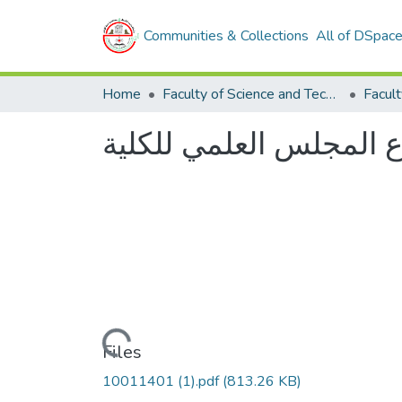
Communities & Collections
All of DSpac
Home
Faculty of Science and Technology
 المجلس العلمي للكلية
Loading...
Files
10011401 (1).pdf
(813.26 KB)