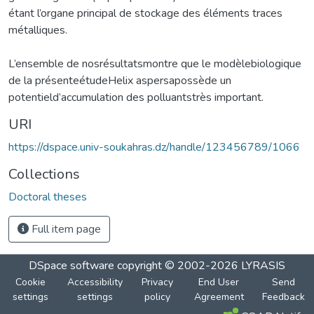
étant l’organe principal de stockage des éléments traces
métalliques.
L’ensemble de nosrésultatsmontre que le modèlebiologique
de la présenteétudeHelix aspersapossède un
potentield’accumulation des polluantstrès important.
URI
https://dspace.univ-soukahras.dz/handle/123456789/1066
Collections
Doctoral theses
Full item page
DSpace software
copyright © 2002-2026
LYRASIS
Cookie
Accessibility
Privacy
End User
Send
settings
settings
policy
Agreement
Feedback