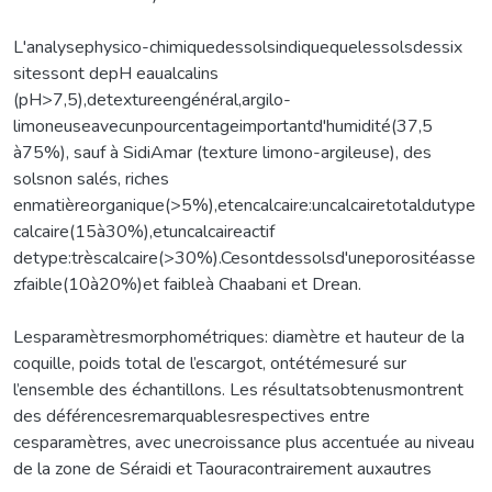
L'analysephysico-chimiquedessolsindiquequelessolsdessix
sitessont depH eaualcalins
(pH>7,5),detextureengénéral,argilo-
limoneuseavecunpourcentageimportantd'humidité(37,5
à75%), sauf à SidiAmar (texture limono-argileuse), des
solsnon salés, riches
enmatièreorganique(>5%),etencalcaire:uncalcairetotaldutype
calcaire(15à30%),etuncalcaireactif
detype:trèscalcaire(>30%).Cesontdessolsd'uneporositéasse
zfaible(10à20%)et faibleà Chaabani et Drean.
Lesparamètresmorphométriques: diamètre et hauteur de la
coquille, poids total de l’escargot, ontétémesuré sur
l’ensemble des échantillons. Les résultatsobtenusmontrent
des déférencesremarquablesrespectives entre
cesparamètres, avec unecroissance plus accentuée au niveau
de la zone de Séraidi et Taouracontrairement auxautres