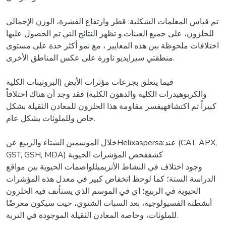
تم قياس المعلمات الشكلية: قطر وارتفاع القشرة، الوزن الإجمالي
للحلزون، على جميع العينات.و تظهر النتائج التي تم الحصول عليها
اختلافات ملحوظة بين هذه المعايير ، مع نمو أكثر حدة على مستوى
منطقتي سيرايديو تاورة على عكس المناطق الأخرى.
فيما يتعلق بجرعات مؤثرات الأيض (البروتينات الكلية
والكربوهيدرات الكلية والدهون الكلية) فقد وجد أن هناك اختلافاً
كبيراً تم اكتشافهيفسر مقاومة هذا الحلزون للمعادن الثقيلة بشكل
خاص وللملوثات بشكل عام.
خلال الموسمين الشتاء والربيع عنHelixaspersa:عند (CAT, APX,
GST, GSH, MDA) كشففحص المؤشرات الحيوية
وجود اختلاف في النشاط الأنزيميللواصمات الحيوية بين مواقع
الدراسة الستة؛ كما لوحظ انخفاض كبير في معدل هذه المؤشرات
الحيوية في الربيع؛ اي في الموسم الذي يستأنف فيه الحلزون
أنشطته الفسيولوجية، بعد السبات الشتوي، حيث سيكون معرضًا
للملوثات، وخاصة المعادن الثقيلة الموجودة في التربة.