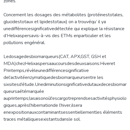
zones.
Concernent les dosages des métabolites (protéinestotales,
glucidestotaux et lipidestotaux) on a trouvéqu’ il ya
unedifférencesignificativedétectée qui explique la résistance
d’Helixaspersavis-à-vis des ETMs enparticulier et les
pollutions engénéral.
Ledosagedesbiomarqueurs(CAT, APX,GST, GSH et
MDA)chezHelixaspersaaucoursdesdeuxsaisons:Hiveret
Printemps,révèleunedifférencesignificative
del’activitéenzymatiquedesbiomarqueursentre les
sixsitesd’étude.Unediminutionsignificativedutauxdecesbiomar
queursaétémarquée
auprintemps;lasaisonoùl'escargotreprendsesactivitésphysiolo
giques,aprèsl’hibernationde l’hiver,ilsera
enexpositionauxcontaminantsessentiellementles éléments
traces métalliquesexistantsdansle sol.