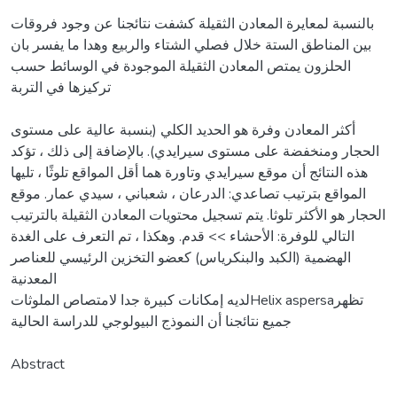
بالنسبة لمعايرة المعادن الثقيلة كشفت نتائجنا عن وجود فروقات
بين المناطق الستة خلال فصلي الشتاء والربيع وهدا ما يفسر بان
الحلزون يمتص المعادن الثقيلة الموجودة في الوسائط حسب
تركيزها في التربة
أكثر المعادن وفرة هو الحديد الكلي (بنسبة عالية على مستوى
الحجار ومنخفضة على مستوى سيرايدي). بالإضافة إلى ذلك ، تؤكد
هذه النتائج أن موقع سيرايدي وتاورة هما أقل المواقع تلوثًا ، تليها
المواقع بترتيب تصاعدي: الدرعان ، شعباني ، سيدي عمار. موقع
الحجار هو الأكثر تلوثا. يتم تسجيل محتويات المعادن الثقيلة بالترتيب
التالي للوفرة: الأحشاء >> قدم. وهكذا ، تم التعرف على الغدة
الهضمية (الكبد والبنكرياس) كعضو التخزين الرئيسي للعناصر
المعدنية
لديه إمكانات كبيرة جدا لامتصاص الملوثاتHelix aspersaتظهر
جميع نتائجنا أن النموذج البيولوجي للدراسة الحالية
Abstract