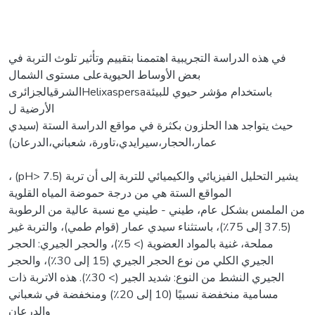
في هذه الدراسة التجريبية اهتممنا بتقييم وتأثير تلوث التربة في
بعض الأوساط الحيويةعلى مستوى الشمال
الشرقيالجزائرىHelixaspersaباستخدام مؤشر حيوي للبيئة
الأرضية ل
حيث يتواجد هدا الحلزون بكثرة في مواقع الدراسة الستة (سيدي
عمار،الحجار،سيرايدي،تاورة، شعباني،الدرعان)
، (pH> 7.5) يشير التحليل الفيزيائي والكيميائي للتربة إلى أن تربة
المواقع الستة هي من درجة حموضة المياه القلوية
من الملمس بشكل عام، طيني - طيني مع نسبة عالية من الرطوبة
(37.5 إلى 75٪)، باستثناء سيدي عمار (قوام طمي)، والتربة غير
مملحة، غنية بالمواد العضوية (> 5٪)، والحجر الجيري: الحجر
الجيري الكلي من نوع الحجر الجيري (15 إلى 30٪)، والحجر
الجيري النشط من النوع: شديد الجير (> 30٪). هذه الاتربة ذات
مسامية منخفضة نسبيًا (10 إلى 20٪) ومنخفضة في شعباني
والدرعان