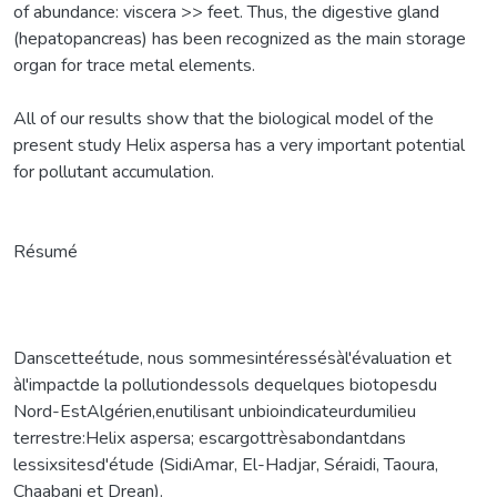
of abundance: viscera >> feet. Thus, the digestive gland
(hepatopancreas) has been recognized as the main storage
organ for trace metal elements.
All of our results show that the biological model of the
present study Helix aspersa has a very important potential
for pollutant accumulation.
Résumé
Danscetteétude, nous sommesintéressésàl'évaluation et
àl'impactde la pollutiondessols dequelques biotopesdu
Nord-EstAlgérien,enutilisant unbioindicateurdumilieu
terrestre:Helix aspersa; escargottrèsabondantdans
lessixsitesd'étude (SidiAmar, El-Hadjar, Séraidi, Taoura,
Chaabani et Drean).