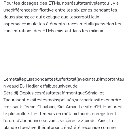
Pour les dosages des ETMs, nosrésultatsrévelentqu’il y a
unedifférencesignificative entre les six zones pendant les
deuxsaisons; ce qui explique que l’escargotHelix
aspersaaccumule les éléments traces métalliquesselon les
concentrations des ETMs existantdans les milieux.
Lemétalleplusabondantestlefertotal(avecuntauximportantau
niveaud’El-Hadjar etfaibleauniveaude
Séraidi).Deplus,cesrésultatsaffirmentqueSéraidi et
Taourasontlessiteslesmoinspollués,suiviparlessitesenordre
croissant: Drean, Chaabani, Sidi Amar. Le site d'El-Hadjarest
le pluspollué. Les teneurs en métaux lourds enregistrent
l’ordre d’abondance suivant : viscères >> pieds. Ainsi, la
glande digestive (hépatopancréas) été reconnue comme