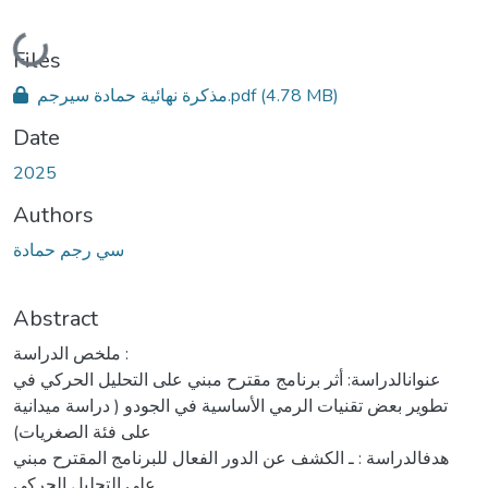
Loading...
Files
مذكرة نهائية حمادة سيرجم.pdf
(4.78 MB)
Date
2025
Authors
سي رجم حمادة
Abstract
ملخص الدراسة :
ﻋﻨﻮاناﻟﺪراﺳﺔ: أثر برنامج مقترح مبني على التحليل الحركي في
تطوير بعض تقنيات الرمي الأساسية في الجودو ( دراسة ميدانية
على فئة الصغريات)
ﻫﺪفاﻟﺪراﺳﺔ : ـ الكشف عن الدور الفعال للبرنامج المقترح مبني
على التحليل الحركي .