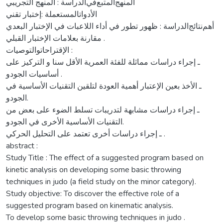
اﻟﻤﻨﻬﺞاﻟﻤﺘﺒﻊﻓﻲاﻟﺪراﺳﺔ : المنهج التجريبي
اﻷدواتاﻟﻤﺴﺘﻌﻤﻠﺔ :إختبار تقني
أﻫﻢﻧﺘﺎﺋﺞاﻟﺪراﺳﺔ : ظهور تطور في أداء اللاعبات في الإختبار البعدي
مقارنة بعلامات الإختبار القبلي .
اﻹﻗﺘﺮاﺣﺎتواﻟﺘﻮﺻﻴﺎت :
ـ إجراء دراسات مماثلة للفئة العمرية الأقل سنا و التركيز على
أساسيات الجودو .
ـ الأخذ بعين الإعتبار أهمية العودة لتلقين التقنيات الأساسية في
الجودو.
ـ إجراء دراسات مشابهة لتدريبات تسلط الضوء على بعض من
التقنيات الأساسية الأخرى في الجودو.
ـ إجراء دراسات أخرى تعتمد على التحليل الحركي .
abstract :
Study Title : The effect of a suggested program based on
kinetic analysis on developing some basic throwing
techniques in judo (a field study on the minor category).
Study objective: To discover the effective role of a
suggested program based on kinematic analysis.
To develop some basic throwing techniques in judo .