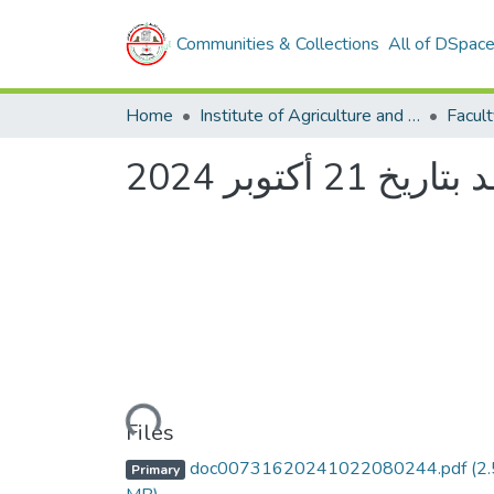
Communities & Collections
All of DSpac
Home
Institute of Agriculture and Veterinary Sciences
كتوبر 2024
Loading...
Files
doc00731620241022080244.pdf
(2
Primary