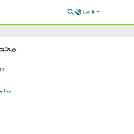
Log In
محضر 
83
محاضر المجلس 