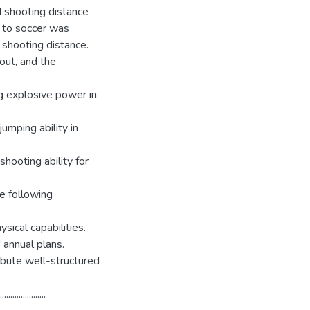
d shooting distance
c to soccer was
 shooting distance.
out, and the
ng explosive power in
jumping ability in
shooting ability for
e following
sical capabilities.
 annual plans.
ibute well-structured