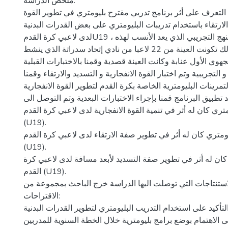
ملخص الدراسة:
لتعرف على أثر برنامج تدريي مقترح بليومتري في تطوير القوة
 الارتقاء باستخدام تدريبات البليومتري على بعض القدرات البدنية
لدى لاعبي كرة القدمU19 ، وقد إستخدمنا المنهج التجريبي الذي يعد الأنسب لهذه
الدراسة، ولتحقيق ذلك تكونت العينة من 22 لاعبا من نادي إتحاد سدراتة الذي ينشط
وي الأول عنابة وكانت العينة قصدية وقمنا بالاختبارات القبلية
لتجريبية وتم اختبار القوة الانفجارية و التسديد والارتقاء وقمنا
مرينات البليومترية الخاصة بكرة القدم لتطوير القوة الانفجارية
عد تطبيق البرنامج قمنا بإجراء الاختبارات البعدية وتم التوصل الى
متري كان له أثر في تنمية القوة الانفجارية لدى لاعبي كرة القدم
(U19).
يومتري كان له أثر في تطوير صفة الارتقاء لدى لاعبي كرة القدم
(U19).
 كان له أثر في تطوير صفة التسديد لأبعد مسافة لدى لاعبي كرة
القدم (U19).
ستنتاجات التي توصلت اليها الدراسة خرج الباحث بمجموعة من
الاقتراحات:
التأكيد على استخدام التدريب البليومتري لتطوير القدرات البدنية
على الاهتمام بوضع برامج بليومترية خلال الخطة السنوية للمدربين