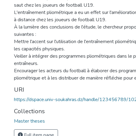
saut chez les joueurs de football U19.
L'entraînement pliométrique a eu un effet sur l'amélioration
à distance chez les joueurs de football U19.
À la lumière des conclusions de l'étude, le chercheur pro
suivantes :
Mettre l'accent sur l'utilisation de l'entraînement pliomét
les capacités physiques.
Veiller à intégrer des programmes pliométriques dans le 
entraîneurs.
Encourager les acteurs du football à élaborer des progr
pliométrique et à les distribuer de manière réfléchie pour en
URI
https://dspace.univ-soukahras.dz/handle/123456789/10
Collections
Master theses
Full item page