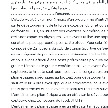
ل العاملين في مجال كرة القدم بوضع مناهج تدريبية للبليومتري
وتوزيعها بشكل مدروس للاستفادة منها.
.............................................................Résumé.......................................................
L'étude visait à examiner l'impact d'un programme d'entra
sur le développement de la force explosive, du tir et du s
de football U19, en utilisant des exercices pliométriques 
certaines capacités physiques. Nous avons utilisé une ap
qui était la plus appropriée pour cette étude. Pour cela, l'é
composé de 22 joueurs du club de l'Union Sportive de Sed
niveau régional de première division à Annaba. L'échantillon
et nous avons effectué des tests préliminaires pour les d
groupe témoin et le groupe expérimental. Nous avons éval
explosive, le tir et le saut, puis nous avons conçu un ense
pliométriques spécifiques au football pour développer la f
saut et le tir. Après avoir appliqué le programme, nous av
tests postérieurs et nous avons obtenu les résultats suiva
L'entraînement pliométrique a eu un effet sur le développ
explosive chez les joueurs de football U19.
L'entraînement pliométrique a eu un effet sur l'amélioratio