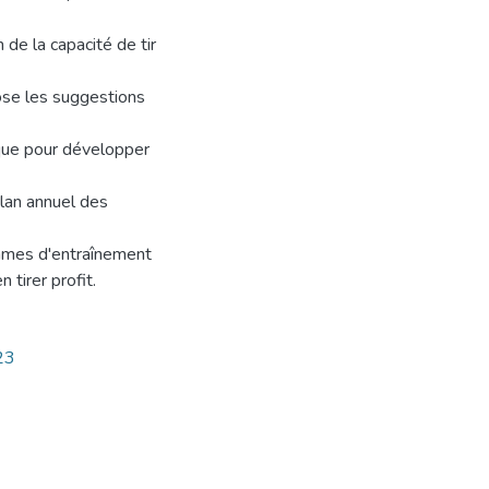
 de la capacité de tir
pose les suggestions
rique pour développer
plan annuel des
ammes d'entraînement
 tirer profit.
23