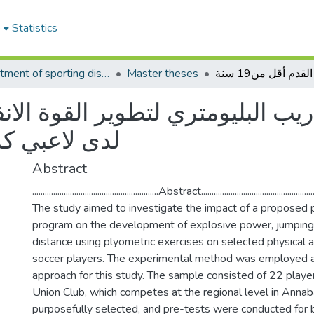
e
Statistics
Department of sporting disciplines
Master theses
ريب البليومتري لتطوير القوة الانف
لدى لاعبي كرة 
Abstract
............................................................Abstract......................................................
The study aimed to investigate the impact of a proposed p
program on the development of explosive power, jumping a
distance using plyometric exercises on selected physical a
soccer players. The experimental method was employed a
approach for this study. The sample consisted of 22 play
Union Club, which competes at the regional level in Anna
purposefully selected, and pre-tests were conducted for 