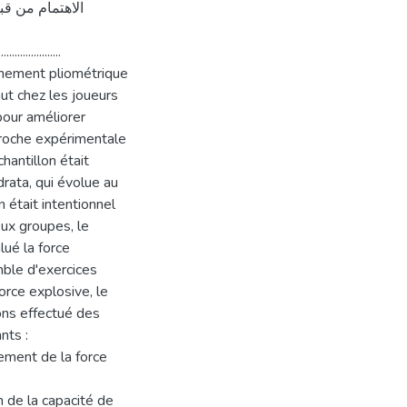
الاهتمام من قب
.....................
înement pliométrique
aut chez les joueurs
pour améliorer
proche expérimentale
chantillon était
rata, qui évolue au
 était intentionnel
eux groupes, le
ué la force
mble d'exercices
orce explosive, le
ons effectué des
nts :
ement de la force
n de la capacité de