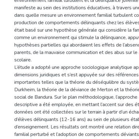
environnement familial turbulent et la délinquance juvénile 
manifeste au sein des institutions éducatives, à travers un
dans quelle mesure un environnement familial turbulent con
production de comportements délinquants chez les élèves
était basé sur une hypothèse générale qui considère la fami
comme un environnement qui stimule la délinquance, appu
hypothèses partielles qui abordaient les effets de l’absen
parents, de la mauvaise communication et des abus sur l
scolaire.
L’étude a adopté une approche sociologique analytique a
dimensions juridiques et s’est appuyée sur des références
importantes telles que la théorie du déséquilibre du syst
Durkheim, la théorie de la déviance de Merton et la théori
social de Bandura. Sur le plan méthodologique, l’approche
descriptive a été employée, en mettant l’accent sur des é
données ont été collectées sur le terrain à partir d’un échan
d’élèves délinquants (12-16 ans) au sein de plusieurs ét
d’enseignement. Les résultats ont montré une relation dire
familial perturbé et l’adoption de comportements déviants 