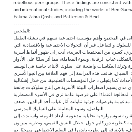
rebellious peer groups. These findings are consistent with 
and international studies, including the works of Ben Gu
Fatima Zahra Qrishi, and Patterson & Reid.
--------------------------------
الملخص:
الأولى في المجتمع وأهم مؤسسة اجتماعية تسهم في تنشئة الطفل
للسلوك والتفاعل. غير أن التحولات الاجتماعية والاقتصادية التي
ري، كغيره من المجتمعات العربية، أدت إلى ظهور أنماط أسرية
فكك، غياب الرقابة، وسوء المعاملة، مما أثر سلبًا على الأدوار
سرة وترك انعكاسات واضحة على سلوك الأبناء، خاصة في الوسط
 السياق، هدفت هذه الدراسة إلى فهم العلاقة بين الجو الأسري
داث كما يتجلى داخل المؤسسات التعليمية، من خلال إشكالية
أي مدى يسهم اضطراب البيئة الأسرية في إنتاج سلوكيات جانحة
 المعالجة اعتمادًا على فرضية عامة ترى في الأسرة المضطربة
، مدعومة بفرضيات جزئية تناولت آثار غياب أحد الوالدين، ضعف
التواصل، وسوء المعاملة على السلوك المدرسي.
ربة سوسيولوجية تحليلية مدعومة بأبعاد قانونية، واستندت إلى
ة كنظرية دوركايم حول اختلال النسق القيمي، ونظرية ميرتون
، بالإضافة إلى نظرية باندورا في التعلم الاجتماعي. منهجيًا، تم