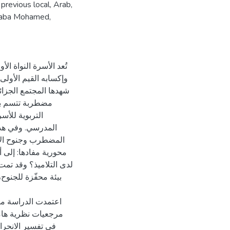
previous local, Arab,
enaba Mohamed,
تُعد الأسرة النواة 
وإكسابه القيم الأولى 
شهدها المجتمع الجزائ
مضطربة تتسم بالت
التربوية للأ
المدرسي. وفي هذا
المضطرب وجنوح الأح
محورية مفادها: إلى 
لدى التلاميذ؟ وقد تمت
بيئة محفّزة للجنوح
اعتمدت الدراسة مقا
مرجعيات نظرية هام
في تفسير الانحراف