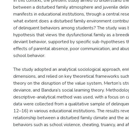
In this context, the present study aimed to understand the
between a disturbed family atmosphere and juvenile delin
manifests in educational institutions, through a central res
what extent does a disturbed family environment contrib
of delinquent behaviors among students? The study was 
hypothesis that views the dysfunctional family as a breedi
deviant behavior, supported by specific sub-hypotheses 
effects of parental absence, poor communication, and abu
school behavior.
The study adopted an analytical sociological approach, enr
dimensions, and relied on key theoretical frameworks suc
theory on the disruption of the value system, Merton’s str
deviance, and Bandura’s social learning theory. Methodologi
descriptive-analytical method was used, with a focus on ca
data were collected from a qualitative sample of delinqu
12–16) in various educational institutions. The results reve
relationship between a disturbed family climate and the a
behaviors such as school violence, cheating, truancy, and aff