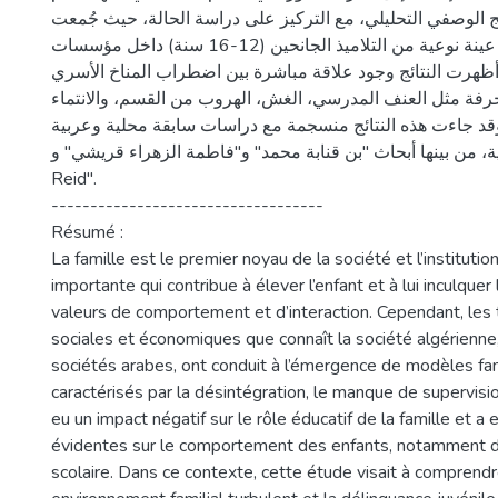
 الوصفي التحليلي، مع التركيز على دراسة الحالة، حيث جُمعت
المعطيات ميدانيًا من عينة نوعية من التلاميذ الجانحين (12-16 سنة) داخل مؤسسات
 أظهرت النتائج وجود علاقة مباشرة بين اضطراب المناخ الأسري
رفة مثل العنف المدرسي، الغش، الهروب من القسم، والانتماء
قد جاءت هذه النتائج منسجمة مع دراسات سابقة محلية وعربية
ودولية، من بينها أبحاث "بن قنابة محمد" و"فاطمة الزهراء قريشي" و"Patte
Reid".
-----------------------------------
Résumé :
La famille est le premier noyau de la société et l’institution
importante qui contribue à élever l’enfant et à lui inculque
valeurs de comportement et d’interaction. Cependant, les
sociales et économiques que connaît la société algérienn
sociétés arabes, ont conduit à l’émergence de modèles fa
caractérisés par la désintégration, le manque de supervisio
eu un impact négatif sur le rôle éducatif de la famille et a
évidentes sur le comportement des enfants, notamment d
scolaire. Dans ce contexte, cette étude visait à comprendre