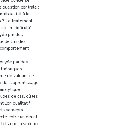
telle qu’elle se
e question centrale :
tribue-t-il à la
 ? Le traitement
lle en difficulté
yée par des
ce de l’un des
e comportement
ppuyée par des
 théoriques
ème de valeurs de
e de l’apprentissage
 analytique
tudes de cas, où les
tillon qualitatif
ablissements
cte entre un climat
tels que la violence