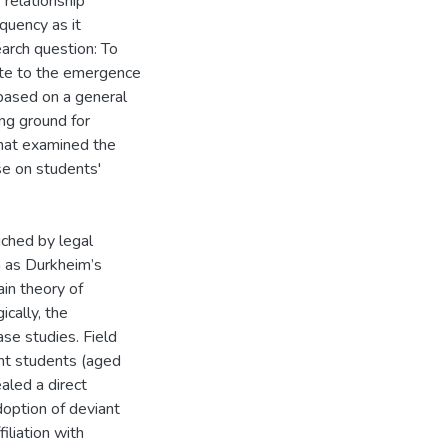
 relationship
quency as it
earch question: To
ute to the emergence
based on a general
ng ground for
that examined the
se on students'
iched by legal
h as Durkheim’s
ain theory of
cally, the
se studies. Field
ent students (aged
aled a direct
doption of deviant
iliation with