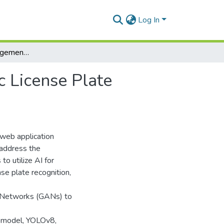
Log In
Smart Parking Management System with Automatic License Plate Recognition
 License Plate
 web application
o address the
o utilize AI for
nse plate recognition,
l Networks (GANs) to
I model, YOLOv8,