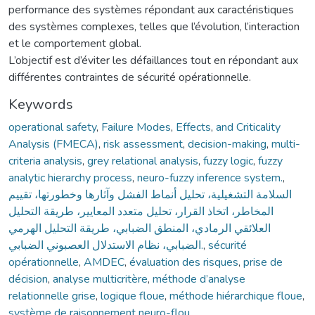
performance des systèmes répondant aux caractéristiques
des systèmes complexes, telles que l’évolution, l’interaction
et le comportement global.
L’objectif est d’éviter les défaillances tout en répondant aux
différentes contraintes de sécurité opérationnelle.
Keywords
operational safety
,
Failure Modes
,
Effects
,
and Criticality
Analysis (FMECA)
,
risk assessment
,
decision-making
,
multi-
criteria analysis
,
grey relational analysis
,
fuzzy logic
,
fuzzy
analytic hierarchy process
,
neuro-fuzzy inference system.
,
السلامة التشغيلية، تحليل أنماط الفشل وآثارها وخطورتها، تقييم
المخاطر، اتخاذ القرار، تحليل متعدد المعايير، طريقة التحليل
العلائقي الرمادي، المنطق الضبابي، طريقة التحليل الهرمي
الضبابي، نظام الاستدلال العصبوني الضبابي.
,
sécurité
opérationnelle
,
AMDEC
,
évaluation des risques
,
prise de
décision
,
analyse multicritère
,
méthode d’analyse
relationnelle grise
,
logique floue
,
méthode hiérarchique floue
,
système de raisonnement neuro-flou