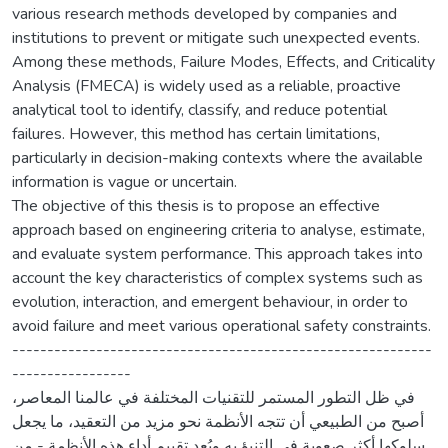
various research methods developed by companies and
institutions to prevent or mitigate such unexpected events.
Among these methods, Failure Modes, Effects, and Criticality
Analysis (FMECA) is widely used as a reliable, proactive
analytical tool to identify, classify, and reduce potential
failures. However, this method has certain limitations,
particularly in decision-making contexts where the available
information is vague or uncertain.
The objective of this thesis is to propose an effective
approach based on engineering criteria to analyse, estimate,
and evaluate system performance. This approach takes into
account the key characteristics of complex systems such as
evolution, interaction, and emergent behaviour, in order to
avoid failure and meet various operational safety constraints.
------------------------------------------------------------
-----------------
في ظل التطور المستمر للتقنيات المختلفة في عالمنا المعاصر،
أصبح من الطبيعي أن تتجه الأنظمة نحو مزيد من التعقيد، ما يجعل
سلوكها أكثر صعوبة في التنبؤ به ويُعد تقييم أداء هذه الأنظمة - من