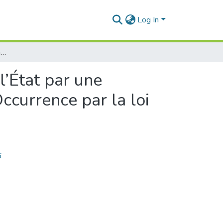
Log In
La Remise en cause de l’Immunité de Juridiction de l’État par une Pratique Internationale de plus en plus Osée, en l’Occurrence par la loi ‘’JASTA’’, Analyse Juridique
l’État par une
ccurrence par la loi
6