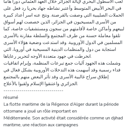
لعب الأسطول البحري لإيالة الجزائر خلال العهد العثماني دورا هاما
في البحر الأبيض المتوسط وأعتبر نشاطه جهاد بحريا رد فعل على
الحملات الصليبية التي وصفت بالقرصنة. ونتج عنه اسر أعداد كبيرة
من الأسرى المسيحيون في الجزائر، الذين خصصت لهم أسواق
لبيعهم وأماكن خاصة لأقامتهم من سجون ومستشفيات خاصة، كما
تلقوا معاملة حسنة من طرف المجتمع والسلطة مقارنة بالأسرى
المسلمين في الدول الأوروبية. وقد استدعت وضعية هؤلاء الأسرى
استجابة من دول والمنظمات الدينية المسيحية في أوروبا، التي
انخرطت في جهود متعددة الأوجه لتحرير رعاياها.
وشملت هذه الجهود آليات جمع تبرعات المنظمة، وإبرام اتفاقيات
فداء رسمية وقد أسهمت هذه التدخلات الأوروبية بشكل فعال في
إطلاق سراح غالبية الأسرى وقد تأثر البعض منهم بالمجتمع
الجزائري واعتنقوا الإسلام ولقبوا بالأعلاج.
------------------------------
résumé
La flotte maritime de la Régence d’Alger durant la période
ottomane a joué un rôle important en
Méditerranée. Son activité était considérée comme un djihad
maritime, une réaction aux campagnes