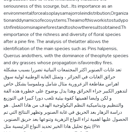
seriousness of this scourge, but…Its importance as an
environmentalforcealsoplaysamajorroleindistribution,Organiza
tionanddynamicsofecosystems.Theaimofthisworkistostudypo
stnfirebloomsinapineforestandtoshowtheresultsobtained.Th
eimportance of the richness and diversity of floral species
after a pine fire. The analysis of thelatter allows the
identification of the main species such as Pins halpensis,
Quercus andothers, with the dominance of theophyte species
and dry grasses whose propagation isfavoredby fires.
تعد غابات الصنوبر اكثر المجتمعات النباتية تضررا بسبب مشكلة
حرائق الغابات في الجزائر ، وتمثل الغابة الوطنية لولية سوق
اهراس مقاطعة الزعرورية مثال شامل وملموسا بشكل خاص
لتدهور الكبير جراء الحرائق وهذا يدل بوضوح على خطورة هذه الفة
و لكن وايضا اهميتها كقوة بيئية تلعب دورا كبيرا في التوزيع
والتنظيم وديناميكية النظم اليكولوجية الهدف من هاذا العمل . هو
دراسة الزهار بعد الحريق في غابة الصنوبر وتظهر النتائج التي تم
الحصول عليها اهمية ثراء النواع الزهرية وتنوعها بعد حريق الصنوبر،
يتيح تحليل هاذا الخير تحديد النواع الرئيسية مثل (Pin