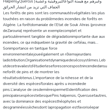
HalpensوQuercus )وغيرهم مع هيمنة النواعالثيروفيتية وعشبة
الجفاف التي تزيد من انتشار الحرائق
Les forêts de pins sont les communautésvégétales les plus
touchées en raison du problèmedes incendies de forêts en
Algérie. La forêtdomaniale de l’Etat de Souk Ahras (province
deZarouria) représente un exemplecomplet et
particulièrement tangible de dégradationimportante due aux
incendies, ce qui indiquebien la gravité de cefléau, mais…
Sonimportance en tantque force
environnementalejoueégalement un rôlemajeurdans
ladistribution,Organisationetdynamiquedesécosystèmes.Leb
utdecetravailestd’étudierleseforescencespostnincendiedansu
neforêt de pins et de montrer les
résultatsobtenus.L’importance de la richesse et de la
diversité des espècesflorales après u incendiede
pins.L’analyse de cesdernièrespermetl’identification des
principalesespècestellesquePins halpensis, Quercusetautres,
avec la dominance des espècesthéophytes et
desgraminéessèchesdont lapropagation estfavoriséepar