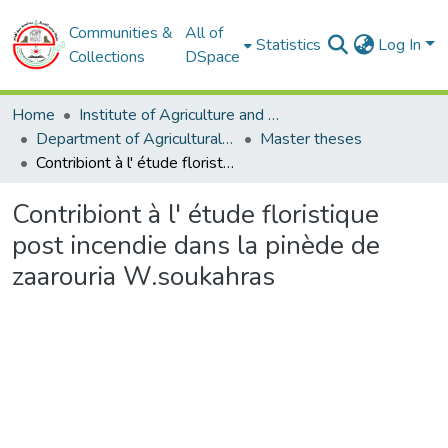
Communities &
All of
Statistics
Log In
Collections
DSpace
Home
Institute of Agriculture and Veterinary Sciences
Department of Agricultural Sciences
Master theses
Contribiont à l' étude floristique post incendie dans la pinède de zaarouria W.soukahras
Contribiont à l' étude floristique
post incendie dans la pinède de
zaarouria W.soukahras