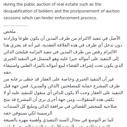
during the public auction of real estate such as the
disqualification of bidders and the postponement of auction
sessions which can hinder enforcement process.
.............................
ملخص :
الأصل في تنفيذ الالتزام من طرف المدين أن يكون طوعا وبإرادته
دون تدخل أي طرف في هذه العلاقة العقدية، غير أنه قد يعتري هذا
الالتزام رفض من طرف المدين في تنفيذ التزامه فيلتجئ الدائن
إلى التنفيذ على أمواله جبرا عليه وهو المتمثل في التنفيذ الجبري
الذي يكون تحت إشراف القضاء لبيع أمواله بالمزاد العلني واستيفاء
حقه.
غير أن التنفيذ الجبري وخاصة على العقار قد حظى برعاية من
طرف المشرع حماية للمصلحتين (الدائن والمدين)، فمن جهة قبل
التنفيذ على العقار وجب ألا يكون للدائن أي منقول للتنفيذ عليه أو لا
تكفى هذه المنقولات، ومن جهة أخرى نرى أن المشرع قد منح
صلاحية للمحضر القضائي في مرافقة الدائن وتبليغ كل السندات
الرسمية لكي يستوفي حقه.
كما تم التوسع في مجال السند التنفيذي وأهمية مهره بالصيغة
التنفيذية الذي يعتبر الوجهة الأساسية التنفيذ الجبري، كما تم