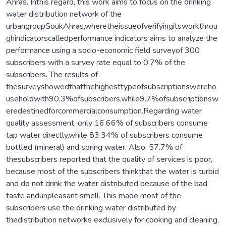
Ahras. Inthis regard, this work aims to focus on the drinking
water distribution network of the
urbangroupSoukAhras,wheretheissueofverifyingitsworkthrou
ghindicatorscalledperformance indicators aims to analyze the
performance using a socio-economic field surveyof 300
subscribers with a survey rate equal to 0.7% of the
subscribers. The results of
thesurveyshowedthatthehighesttypeofsubscriptionswereho
useholdwith90.3%ofsubscribers,while9.7%ofsubscriptionsw
eredestinedforcommercialconsumption.Regarding water
quality assessment, only 16.66% of subscribers consume
tap water directly,while 83.34% of subscribers consume
bottled (mineral) and spring water. Also, 57.7% of
thesubscribers reported that the quality of services is poor,
because most of the subscribers thinkthat the water is turbid
and do not drink the water distributed because of the bad
taste andunpleasant smell. This made most of the
subscribers use the drinking water distributed by
thedistribution networks exclusively for cooking and cleaning,