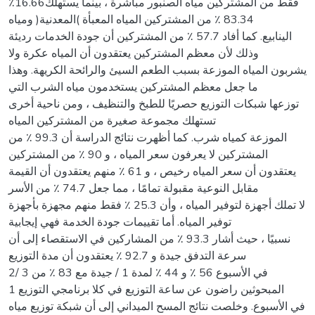
٪16.66فقط من المشتركين مياه الصنبور مباشرة ، بينما يستهلك
83.34 ٪ من المشتركين المياه المعبأة )المعدنية( ومياه
الينابيع. كما أفاد 57.7 ٪ من المشتركين أن جودة الخدمات رديئة
وذلك لأن معظم المشتركين يعتقدون أن المياه عكرة ولا
يشربون المياه الموزعة بسبب الطعم السيئ والرائحة الكريهة. وهذا
ما جعل معظم المشتركين يستخدمون مياه الشرب التي
توزعها شبكات التوزيع حصريًا للطبخ والتنظيف ، ومن ناحية أخرى
تستهلك مجموعة صغيرة من المشتركين المياه
الموزعة كمياه شرب. كما أظهرت نتائج الدراسة أن 99.3 ٪ من
المشتركين لا يعرفون سعر المياه ، و 90 ٪ من المشتركين
يعتقدون أن سعر المياه رخيص ، و 61 ٪ منهم يعتقدون أن القيمة
مقابل النوعية مقبولة تمامًا ، مما جعل 74.7 ٪ من الأسر
لا تملك أجهزة لتوفير المياه ، وأن 25.3 ٪ فقط منهم مجهزة بأجهزة
توفير المياه. أما تقييمات جودة الخدمة فهي إيجابية
نسبيًا ، حيث أشار 93.3 ٪ من المشاركين في الاستقصاء إلى أن
سرعة التدفق جيدة و 92.7 ٪ يعتقدون أن مدة التوزيع
2/ 3 في الأسبوع 56 ٪ و 44 ٪ لمدة 1 / جيدة مع 83 ٪ من
المبحوثين راضون عن ساعة التوزيع في كلا برنامجي التوزيع 1
في الأسبوع. وخلصت نتائج المسح الميداني إلى أن شبكة توزيع مياه