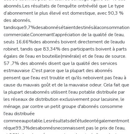
abonnés.Les résultats de l'enquête ontrévélé que Le type
d’abonnement le plus élevé est domestique, avec 90,3 %
des abonnés,
tandisque9,7%desabonnésétaientdestinésàlaconsommation
commerciale.Concernantl’appréciation de la qualité de l’eau,
seuls 16,66%des abonnés boivent directement de l’eaudu
robinet, tandis que 83,34% des participants boivent à parts
égales de l'eau en bouteille(minérale) et de l'eau de source.
57 ,7% des abonnés disent que la qualité des services
estmauvaise .C'est parce que la plupart des abonnés
pensent que l'eau est trouble et qu'ils neboivent pas l'eau à
cause du mauvais goût et de la mauvaise odeur. Cela fait que
la plupart desabonnés utilisent l'eau potable distribuée par
les réseaux de distribution exclusivement pour lacuisine, le
ménage, par contre un petit groupe d'abonnés consomme
l'eau distribuée
commeeaupotable.Lesrésultatsdel'étudeontégalementmont
réque99,3%desabonnésneconnaissent pas le prix de l'eau,