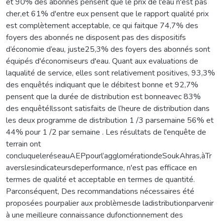
et 90% des abonnés pensent que le prix de l'eau n'est pas
cher,et 61% d'entre eux pensent que le rapport qualité prix
est complètement acceptable, ce qui faitque 74,7% des
foyers des abonnés ne disposent pas des dispositifs
d’économie d’eau, juste25,3% des foyers des abonnés sont
équipés d'économiseurs d'eau. Quant aux evaluations de
laqualité de service, elles sont relativement positives, 93,3%
des enquêtés indiquant que le débitest bonne et 92,7%
pensent que la durée de distribution est bonneavec 83%
des enquêtéIlssont satisfaits de l’heure de distribution dans
les deux programme de distribution 1 /3 parsemaine 56% et
44% pour 1 /2 par semaine . Les résultats de l'enquête de
terrain ont
concluqueleréseauAEPpourl’agglomérationdeSoukAhras,àTr
averslesindicateursdeperformance, n'est pas efficace en
termes de qualité et acceptable en termes de quantité.
Parconséquent, Des recommandations nécessaires été
proposées pourpalier aux problèmesde ladistributionparvenir
à une meilleure connaissance dufonctionnement des