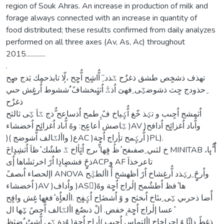
region of Souk Ahras. An increase in production of milk and
forage always connected with an increase in quantity of
food distributed; these results confirmed from daily analyzes
performed on all three axes (Av, As, Ac) throughout
2015.............
.
تهذف ذشخٍص طشق ذغزٌح ػذد ِٓ اٌّاشٍح اٌّحٍٍح ،لّٕا تايذحمٍك يَدج صٍِٕح
ِحذودج حٍث ذشوضػٍى ِفهىَ اٌذػُ اٌثثٍٍىخشافً ٌششوط اٌرغٍٍش حىي
ذغزٌح
اٌثمشج اٌحٍىب و تؼذ خّغ اٌّؼٍىِاخ فً ِٕطمح اٌذساعح ٌّذج ػاَ ػٍى ثالثح
ػٕاصش أعاعٍح: وهً اٌّىاد اٌغزائٍح اٌخضشاء )AV )واٌّىاد اٌغزائٍح اٌدافح
)ع( واألػالف اٌّشوضج )AC )اٌّرؼٍمح تإٔراج اٌحٍٍة )PL).
ذحًٍٍ فشضٍاذٕا اٌرً اخرثشٔاها إٌىACPو AF تاعرخذاَ
اإلحصاء اٌىصفً ANOVA واٌرحًٍٍ ِرؼذد اٌّرغٍشاخ اٌرً أظهشخ أْ األطؼّح
اٌخضشاء )AV )واٌداف )AS)ٌها ٔفظ اٌطشٌمح إلٔراج اٌحٍٍة وهً
أٌضا ذحرىي ػٍى ِىىٔاخ اٌىخثح و وً اٌشصٔاِح اٌؼٍفٍح .األعاٌٍة ٔفغها غٍش وافٍح
ٔعسا إلٔراج اٌحٍٍة ِٕخفض. ألْ ذىصٌغ األػالف اٌّحصً ػٍٍها ال
ذغطً دائّا وً احرٍاخاخ األتماس اٌحٍىب )إٔراج اٌحٍٍة( وٌدة ػٍى اٌّشتً ٌٍضثظ