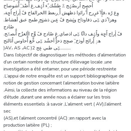
اٌحصح اٌرىصٌؼٍح ػٓ طشٌك ًِء اٌؼٍف ِغ اٌّضٌذ ِٓ اٌّشوضاخ
وِغ رٌه ،فإٕٔا ٔغرٕرح أْ ٔرائدٕا ذظهش أْ ِرىعظ االخرالفاخ فً إٔراج اٌحٍٍة،
وهزا ٌذي ػٍى ذفاوذاخ وثٍشج فً عٍىن ذشتٍح ِٕطمح عىق أهشاط.
صٌادج
فً إٔراج اٌحٍٍة واٌؼٍف دائّا ػٍى اذصاي ِغ صٌادج فً وٍّح األغزٌح اٌّىصػح.
هزٖ إٌرائح أوذخ ِٓ صحٍح ذحاًٌٍ أخشٌد ػٍى خٍّغ اٌّحاوس اٌثالثح
)AV، AS ،AC )ػٍى طىي عٕح 2............
Dans l’objectif de diagnostiquer les méthodes d’alimentation
d’un certain nombre de structure d’élevage locale ,une
investigation a été entamer, pour une période restreinte
.L’appui de notre enquête est un support bibliographique de
notion de gestion concernant l’alimentation bovine laitière
.Ainsi, la collecte des informations au niveau de la région
d’étude ,durant une année nous a éclairer sur les trois
éléments essentiels :à savoir ,L’aliment vert ( AV),l’aliment
sec
(AS),et l’aliment concentré (AC) ;en rapport avec la
production laitière (PL) ;