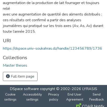
augmentation de la production de lait fourrager et toujours
relié
avec une augmentation de quantité des aliments distribués ;
ces résultats ont confirmé a partir des analyses
journalières qui pratiqué sur les trois axes (Av, As, Ac) durant
toute l’année 2015.
URI
https://dspace.univ-soukahras.dz/handle/123456789/1736
Collections
Master theses
Full item page
DSpace software
copyright © 2002-2026
LYRASIS
Cookie
Accessibility
Privacy
End User
Send
settings
settings
policy
Agreement
Feedback
COAR Notify