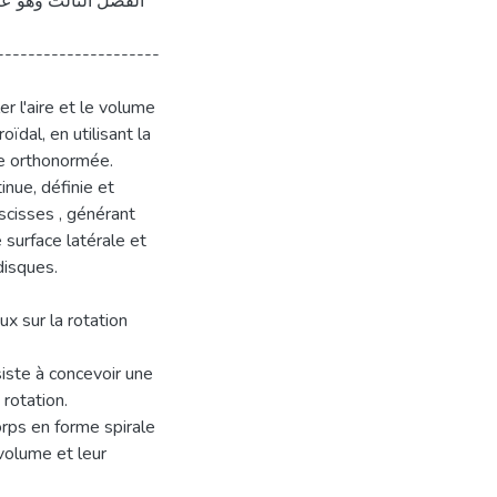
---------------------
r l'aire et le volume
ïdal, en utilisant la
re orthonormée.
nue, définie et
scisses , générant
 surface latérale et
disques.
x sur la rotation
siste à concevoir une
 rotation.
rps en forme spirale
 volume et leur