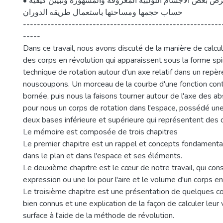
• الفصل الثالث وهو عرض بعض الاجسام اللولبية المعروفة والمشهورة وتبيين كيفية
حساب حجمها ومساحتها باستعمال طريقه الدوران
---------------------------------------------------------
-----
Dans ce travail, nous avons discuté de la manière de calcule
des corps en révolution qui apparaissent sous la forme spiro
technique de rotation autour d'un axe relatif dans un repè
nouscoupons. Un morceau de la courbe d'une fonction conti
bornée, puis nous la faisons tourner autour de l'axe des ab
pour nous un corps de rotation dans l'espace, possédé une
deux bases inférieure et supérieure qui représentent des 
Le mémoire est composée de trois chapitres
Le premier chapitre est un rappel et concepts fondamentau
dans le plan et dans l'espace et ses éléments.
Le deuxième chapitre est le cœur de notre travail, qui con
expression ou une loi pour l'aire et le volume d'un corps en
Le troisième chapitre est une présentation de quelques co
bien connus et une explication de la façon de calculer leur
surface à l'aide de la méthode de révolution.