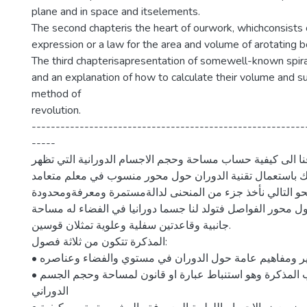
plane and in space and itselements.
The second chapteris the heart of ourwork, whichconsists 
expression or a law for the area and volume of arotating b
The third chapterisapresentation of somewell-known spir
and an explanation of how to calculate their volume and su
method of
revolution.
---------------------------------------------------------
-----
نا الى كيفية حساب مساحة وحجم الاجسام الدورانية التي تظهر
 باستعمال تقنية الدوران حول محور منسوب في معلم متعامد
حو التالي نأخذ جزء من المنحنى لدالةمستمرة ومعرفةومحدودة
ول محور الفواصل فتولد لنا جسما دورانيا في الفضاء له مساحة
جانبية وقاعدتين سفلية وعلوية تمثلان قوسين.
المذكرة تتكون من ثلاثة فصول:
• الفصل الاول وهو تذكير ومفاهيم عامة حول الدوران في مستوي والفضاء وعناصره
• الفصل الثاني وهو لب المذكرة وهو استنباط عبارة او قانون لمساحة وحجم الجسم
الدوراني