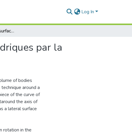
Log In
Calcul du volume et surface des sous variétés cylindriques par la méthode de rotation
driques par la
olume of bodies
n technique around a
iece of the curve of
taround the axis of
s a lateral surface
 rotation in the