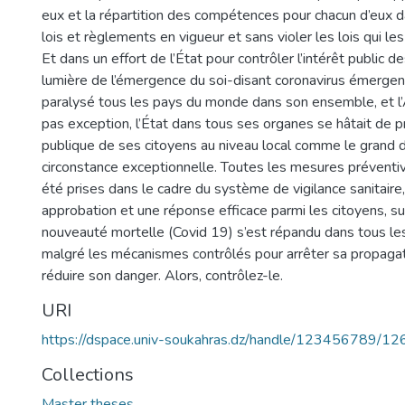
eux et la répartition des compétences pour chacun d’eux d
lois et règlements en vigueur et sans violer les lois qui les
Et dans un effort de l’État pour contrôler l’intérêt public de
lumière de l’émergence du soi-disant coronavirus émergen
paralysé tous les pays du monde dans son ensemble, et l’Al
pas exception, l’État dans tous ses organes se hâtait de p
publique de ses citoyens au niveau local comme le grand d
circonstance exceptionnelle. Toutes les mesures préventi
été prises dans le cadre du système de vigilance sanitaire,
approbation et une réponse efficace parmi les citoyens, s
nouveauté mortelle (Covid 19) s’est répandu dans tous l
malgré les mécanismes contrôlés pour arrêter sa propagatio
réduire son danger. Alors, contrôlez-le.
URI
https://dspace.univ-soukahras.dz/handle/123456789/12
Collections
Master theses