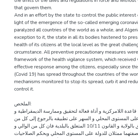
the limits of the laws and regulations in force and without 
that govern them.
And in an effort by the state to control the public interest o
light of the emergence of the so-called emerging coronavi
paralyzed all countries of the world as a whole, and Alger
exception to it, the state in all its bodies hastened to pre
health of its citizens at the local level as the great challe
circumstance. All preventive precautionary measures were
framework of the health vigilance system, which received
effective response among the citizens, especially since th
(Covid 19) has spread throughout the countries of the wor
mechanisms monitored to stop its spread, curb it and redu
control it.
الملخص:
قاعدة اللامركزية و أداة فعالة لتحقيق وممارسة الديمقراطية و
 على المستوى المحلي و السهر على تطبيقه بالرجوع إلى كل من
القانون 07/12 المتعلق بالولاية و القانون 10/11 المتعلق بالبلدية فان كل من الوالي و
بصفتهما ممثلان للدولة على المستوى المحلي وبحكم الصلاحيات