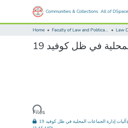
Communities & Collections
All of DSpac
Home
Faculty of Law and Political Sciences
Law D
محلية في ظل كوفيد 19
Loading...
Files
ل كوفيد 19