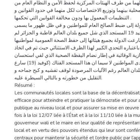
هما من طرف الهيئات المركزية لحفظ الأمن و النظام العام من
محلية بينهما وتوزيع الاختصاصات لكل منهما في حدود القوانين و
التنظيمات المعمول بها ودون مخالفة القوانين التي تحكمها .
ولة إلى ضبط الصالح العام للمواطنين و في ظل ظهور ما يسمى
بفيروس كورونا كوفيد 19 المستجد الذي شل جميع بلدان العالم قاطبة و الجزائر لم
رعت الدولة بجميع هيئاتها إلى حفظ الصحة العمومية لمواطنيها
عتباره التحدي الكبير لهذا الظرف الاستثنائي حيث تم في اتخاذ
رازية الوقائية في إطار نضام اليقظة الصحية الذي لقي استحسان
واسعا وتجاوبا فعالا لدى المواطنين لا سيما ان هذا المستجد الفتاك (كوفيد (19) سارع
بلدان العالم رغم الآليات المرصودة لوقف تفشيه و كبح جماحه و
التقليل من خطورته و بالتالي السيطرة عليه.
Résumé :
Les communautés locales sont la base de la décentralisati
efficace pour atteindre et pratiquer la démocratie et pour 
publique au niveau local et pour assurer sa mise en œuvre 
fois à la loi 12/07 liée à l’État et à la loi 11/10 liée à la mun
gouverneur wali et le maire en leur qualité de représentant
local et en vertu des pouvoirs étendus qui leur sont confé
centraux pour maintenir la sécurité et l’ordre public par l’a