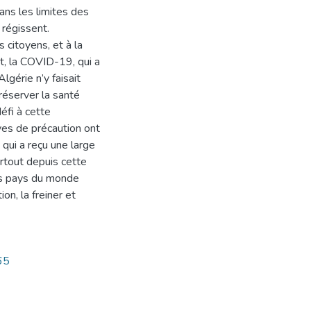
ans les limites des
 régissent.
s citoyens, et à la
t, la COVID-19, qui a
gérie n’y faisait
réserver la santé
éfi à cette
ves de précaution ont
 qui a reçu une large
urtout depuis cette
es pays du monde
n, la freiner et
65