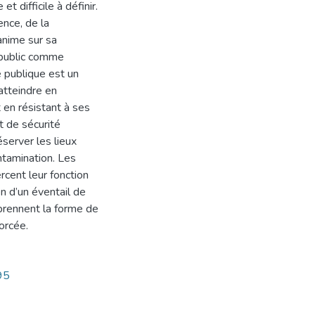
t difficile à définir.
ence, de la
nanime sur sa
e public comme
té publique est un
 atteindre en
 en résistant à ses
t de sécurité
éserver les lieux
ntamination. Les
rcent leur fonction
n d’un éventail de
prennent la forme de
orcée.
95