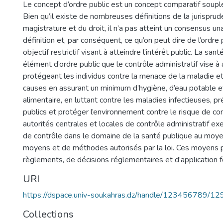
Le concept d’ordre public est un concept comparatif souple e
Bien qu’il existe de nombreuses définitions de la jurisprud
magistrature et du droit, il n’a pas atteint un consensus u
définition et, par conséquent, ce qu’on peut dire de l’ordr
objectif restrictif visant à atteindre l’intérêt public. La san
élément d’ordre public que le contrôle administratif vise à
protégeant les individus contre la menace de la maladie et
causes en assurant un minimum d’hygiène, d’eau potable e
alimentaire, en luttant contre les maladies infectieuses, pr
publics et protéger l’environnement contre le risque de co
autorités centrales et locales de contrôle administratif exe
de contrôle dans le domaine de la santé publique au moye
moyens et de méthodes autorisés par la loi. Ces moyens 
règlements, de décisions réglementaires et d’application f
URI
https://dspace.univ-soukahras.dz/handle/123456789/12
Collections