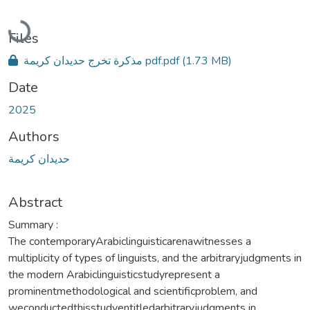
Loading...
Files
مذكرة تخرج حديدان كريمة pdf.pdf
(1.73 MB)
Date
2025
Authors
حديدان كريمة
Abstract
Summary :
The contemporaryArabiclinguisticarenawitnesses a
multiplicity of types of linguists, and the arbitraryjudgments in
the modern Arabiclinguisticstudyrepresent a
prominentmethodological and scientificproblem, and
weconductedthisstudyentitledarbitraryjudgments in