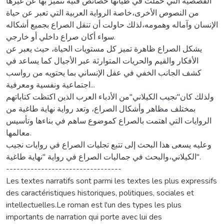
القصصية التي حملت في طياتها خصائص فنية تتميز بها عن غيرها
من النصوص الأخرى،خاصة الرواية العربية التي تعبر عن حياة
الإنسان وآماله وهمومه،لذلك حاولت أن تنقل الصراع بجميع أشكاله
سواء أكان صراع داخلي أو خارجي.
يشكل الصراع ظاهرة تميز كل مستويات الحياة، حيث يعبر عن
الأفكار والقيم والحريات المتوارثة عبر الأجيال كما يساعد في
كشف الجانب الخفي في عقل الإنساني بما يحتويه من رواسب
اجتماعية ونفسية ومعرفية...
ولذلك كان"نجيب الكيلاني"من الأدباء العرب الذين اكتظت كتاباتهم
بمختلف مظاهر وأشكال الصراع، وتعد رواية نهاية طاغية من
الروايات التي اهتمت بالصراع كموضوع ساهم في بناءها وتأسيس
معالمها.
وعليه يسعى هذا البحث إلى تتبع تجليات الصراع في روايات نجيب
الكيلاني،والبحث في جماليات الصراع في رواية "نهاية طاغية".
---------------------------------
Les textes narratifs sont parmi les textes les plus expressifs
des caractéristiques historiques, politiques, sociales et
intellectuelles.Le roman est l'un des types les plus
importants de narration qui porte avec lui des