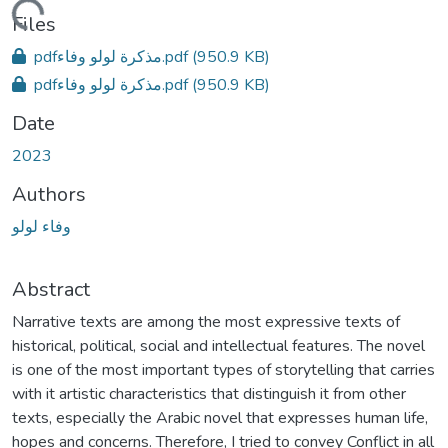
ading...
Files
pdfمذكرة لولو وفاء.pdf
(950.9 KB)
pdfمذكرة لولو وفاء.pdf
(950.9 KB)
Date
2023
Authors
وفاء لولو
Abstract
Narrative texts are among the most expressive texts of
historical, political, social and intellectual features. The novel
is one of the most important types of storytelling that carries
with it artistic characteristics that distinguish it from other
texts, especially the Arabic novel that expresses human life,
hopes and concerns. Therefore, I tried to convey Conflict in all