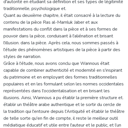
d'autorité en étudiant sa définition et ses types de légitimité
traditionnelle, psychologique et.
Quant au deuxième chapitre, il était consacré à la lecture du
contenu de la pièce Ras al-Mamluk Jaber et aux
manifestations du conflit dans la pièce et à ses formes de
pouvoir dans la pièce, conduisant à l'aliénation et brisant
l'illusion. dans la pièce. Après cela, nous sommes passés à
l'étude des phénomènes artistiques de la pièce à partir des
styles de narration.
Grâce à l'étude, nous avons conclu que Wannous était
capable de combiner authenticité et modernité en s'inspirant
du patrimoine et en employant des formes traditionnelles
populaires et en les formulant selon les normes occidentales
représentées dans l'occidentalisation et en brisant les
illusions. Ainsi, Wannous a pu établir la première structure et.
établir un théâtre arabe authentique et le sortir du cercle de
la tradition qui l'entoure depuis l'Antiquité et établir le théâtre
de telle sorte qu'en fin de compte, il reste le meilleur outil
médiatique éducatif et utile entre l'auteur et le public, et l’un