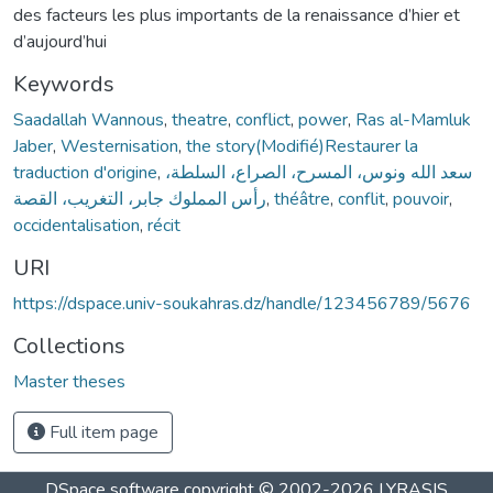
des facteurs les plus importants de la renaissance d’hier et
d’aujourd’hui
Keywords
Saadallah Wannous
,
theatre
,
conflict
,
power
,
Ras al-Mamluk
Jaber
,
Westernisation
,
the story(Modifié)Restaurer la
traduction d'origine
,
سعد الله ونوس، المسرح، الصراع، السلطة،
رأس المملوك جابر، التغريب، القصة
,
théâtre
,
conflit
,
pouvoir
,
occidentalisation
,
récit
URI
https://dspace.univ-soukahras.dz/handle/123456789/5676
Collections
Master theses
Full item page
DSpace software
copyright © 2002-2026
LYRASIS