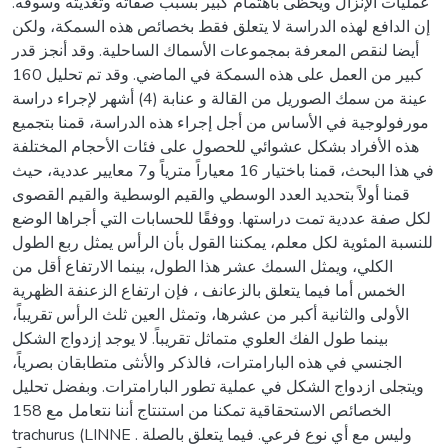
عمليات الإنزال ويحظى باهتمام كبير بسبب صفاته وتغذيته وسوقه.
إن الدافع لهذه الدراسة لا يتعلق فقط بخصائص هذه السمكة، ولكن
أيضا لنقص المعرفة بمجموعات الأسماك الساحلية. وقد أنجز قدر
كبير من العمل على هذه السمكة في الماضي. وقد تم تحليل 160
عينة من سمك الصوريل من القالة و عنابة (4) أشهر لإجراء دراسة
مورفولوجية في الأساس من أجل إجراء هذه الدراسة، قمنا بتجميع
هذه الأفراد بشكل عشوائي للحصول على فئات الأحجام المختلفة
في هذا البحث، قمنا باختيار 16 معياراً مترياً و7 معايير عددية، حيث
قمنا أولاً بتحديد العدد الوسطي والقيم الوسطية والقيم القصوى
لكل صفة عددية تمت دراستها. ووفقًا للحسابات التي أجراها الوضع
للنسبة المئوية لكل معلم، يمكننا القول بأن الرأس يمثل ربع الطول
الكلي، ويمثل السمك عشر هذا الطول، بينما الارتفاع أقل من
الخمس أما فيما يتعلق بالزعانف ، فإن ارتفاع الزعنفة الظهرية
الأولى والثانية أكبر من عشرها، وتمثل العين ثلث الرأس تقريباً،
بينما طول الفك العلوي متماثل تقريباً. لا يوجد إزدواج الشكل
الجنسي في هذه البارامترات، فالذكر والأنثى متطابقان بصرياً،
ويتجلى ازدواج الشكل في عملية تطور البارامترات. وبفضل تحليل
الخصائص الاستحقاقية تمكنا من استنتاج أننا نتعامل مع 158
trachurus (LINNE . وليس مع أي نوع فرعي. فيما يتعلق بالصلة