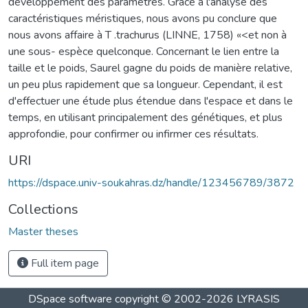
développement des paramètres. Grâce à l'analyse des
caractéristiques méristiques, nous avons pu conclure que
nous avons affaire à T .trachurus (LINNE, 1758) «<et non à
une sous- espèce quelconque. Concernant le lien entre la
taille et le poids, Saurel gagne du poids de manière relative,
un peu plus rapidement que sa longueur. Cependant, il est
d'effectuer une étude plus étendue dans l'espace et dans le
temps, en utilisant principalement des génétiques, et plus
approfondie, pour confirmer ou infirmer ces résultats.
URI
https://dspace.univ-soukahras.dz/handle/123456789/3872
Collections
Master theses
Full item page
DSpace software
copyright © 2002-2026
LYRASIS