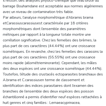
Il ressort des analyses physico-chimique que l’eau brute du
barrage Bouhamdane est acceptable aux normes algériennes
avec un niveau de contamination très faible.
Par ailleurs, l’analyse morphométrique d’Abramis brama
etCarassiuscarassiusest caractérisée par 18 critères
morphométriques dont l’ensemble des paramètres
métriques par rapport à la longueur totale montre une
corrélation significative. Chez les femelles des brèmes, la
plus part de ces caractères (44.44%) ont une croissance
isométriques. En revanche, chez les femelles des carassins la
plus part de ces caractères (55.55%) ont une croissance
moins rapide (allométrieminorante). Cependant, les mâles
des deux espèces ont une croissance isométrique (44.44%).
Toutefois, l’étude des crustacés ectoparasites branchiaux des
A.brama et C.carassiusen terme de classement et
identification des indices parasitaires dont l’examen des
branchies de l’ensemble des deux espèces des poisson
échantillonné a permis d’identifier neuf espèces rattachées à
huit genres et cinq familles : Lernaeacyprinacea,