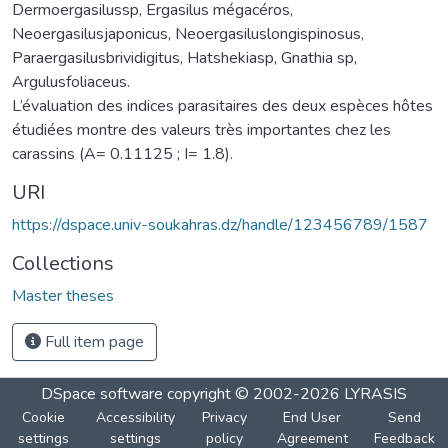
Dermoergasilussp, Ergasilus mégacéros,
Neoergasilusjaponicus, Neoergasiluslongispinosus,
Paraergasilusbrividigitus, Hatshekiasp, Gnathia sp,
Argulusfoliaceus.
L’évaluation des indices parasitaires des deux espèces hôtes
étudiées montre des valeurs très importantes chez les
carassins (A= 0.11125 ; I= 1.8).
URI
https://dspace.univ-soukahras.dz/handle/123456789/1587
Collections
Master theses
Full item page
DSpace software
copyright © 2002-2026
LYRASIS
Cookie
Accessibility
Privacy
End User
Send
settings
settings
policy
Agreement
Feedback