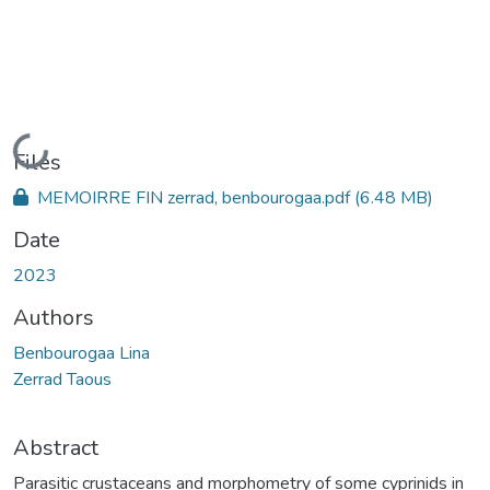
Loading...
Files
MEMOIRRE FIN zerrad, benbourogaa.pdf
(6.48 MB)
Date
2023
Authors
Benbourogaa Lina
Zerrad Taous
Abstract
Parasitic crustaceans and morphometry of some cyprinids in