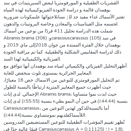
القشريات الطفيلية و المورفومتريا لبعض السبرينيدات في سد
بوهمدان قالمة و دراسة الجودة الفيزيوكيميائية لهذه المياه.
تعتبر الأسماك غذاء مفيد جد للٳ نسانلاحتوائها علىمكونات ضرورية
لجسمه مثل الفيتامينات والمعادن وخاصة البروتينات والدهون.
شملت هذه الدراسة تحليل 411 فردًا من نوعين من أسماك
Abramis brama (306) :وcarassiuscarassius (105) في سد
بوهمدان خلال الفترة الممتدة من جوان 2018إلى ماي 2019 و
ذلك لدراسة المقاييس الشكلية والطفيلية. كما تم مراقبة الجودة
الفيزيائية والكيميائية لهذا السد.
أظهرالتحليل الفيزيائي والكيميائي لمياه سد بوهمدان أنها تتوافق مع
المعايير الجزائرية بمستوى تلوث منخفض للغاية.
تم التحليل المورفومتري للنوعين من الاسماك خص 18 معيارًا،
حيث أظهرت جميع المعايير المترية ارتباطًا بالنسبة للطول
الإجمالي. لدى إناث Abramis brama، حيث ابدت نموا متساويا
بنسبة (44.44٪).في حين أن النمو بطيء بنسبة (55.55٪) لدى إناث
Carrasiuscarrasius، أما بالنسبةللذكور لهذين النوعين من
اللأسماكفلديهم نمومتساوي بنسبة(44.44٪).
تُظهر تقييم المؤشرات الطفيلية للنوعين المستضيفين المدروسين
قيمًا عالية جدًا في Carrasiuscarrasius A = 0.11125) ؛ I = 1.8).