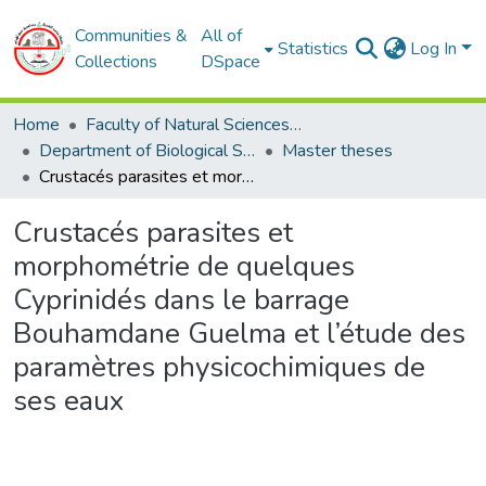
Communities &
All of
Statistics
Log In
Collections
DSpace
Home
Faculty of Natural Sciences and Life
Department of Biological Sciences
Master theses
Crustacés parasites et morphométrie de quelques Cyprinidés dans le barrage Bouhamdane Guelma et l’étude des paramètres physicochimiques de ses eaux
Crustacés parasites et
morphométrie de quelques
Cyprinidés dans le barrage
Bouhamdane Guelma et l’étude des
paramètres physicochimiques de
ses eaux