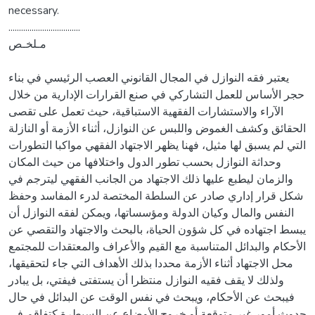
necessary.
..................................
مـلخـص
يعتبر فقه النوازل في المجال القانوني العصب الرئيسي في بناء
حجر الأساس للعمل التشاركي في صنع القرارات الإدارية من خلال
الآراء والاستشارات الفقهية الاستباقية، حيث تعمل على تقصى
الحقائق وكشف الغموض واللبس عن النوازل، أثناء الأزمة أو النازلة
التي لم يسبق لها مثيل، فهنا يظهر الاجتهاد الفقهي مواكبا التطورات
وحداثة النوازل بحسب تطور الدول واختلافها من حيث المكان
والزمان ليطبع عليها ذلك الاجتهاد من الجانب الفقهي ليترجم في
شكل قرار إداري صادر عن السلطة المختصة لدرء المفاسد وحفظ
النفس والمال وكيان الدولة ومؤسساتها، ويمكن لفقه النوازل أن
يبسط اجتهاده في كل شؤون الحياة، بالبحث والاجتهاد والتقصي عن
الأحكام والبدائل المتناسبة مع القيم والأعراف والمعتقدات للمجتمع
محل الاجتهاد أثناء الأزمة محددا بذلك الأهداف التي جاء لتحقيقها،
ولذلك لا يقف فقيه النوازل منتظرا أن يستفتى فيفتي، بل يبادر
فيبحث عن الأحكام، ويبحث في نفس الوقت عن البدائل في حال
حدوث أمور غير متوقعة أو خروج الأوضاع عن السيطرة كتفاقم في