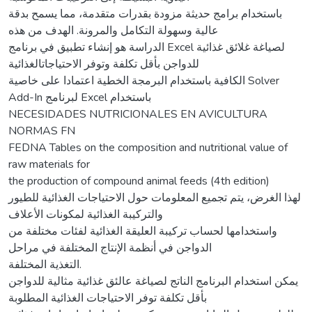
باستخدام برامج حديثة مزودة بقدرات متقدمة، مما يسمح بدقة
عالية وسهولة التكامل والمرونة. الهدف من هذه
الدراسة هو إنشاء تطبيق في برنامج Excel لصياغة غلائق غذائية
للدواجن بأقل تكلفة وتوفر الاحتياجاتالغذائية
الكافية باستخدام البرمجة الخطية اعتمادا على خاصية Solver
Add-In لبرنامج Excel باستخدام
NECESIDADES NUTRICIONALES EN AVICULTURA
NORMAS FN
FEDNA Tables on the composition and nutritional value of
raw materials for
the production of compound animal feeds (4th edition)
لهذا الغرض، يتم تجميع المعلومات حول الاحتياجات الغذائية للطيور
والتركيبة الغذائية لمكونات الأعلاف
واستخدامها لحساب تركيبة العليقة الغذائية لفئات مختلفة من
الدواجن في أنظمة الإنتاج المختلفة في مراحل
التغذية المختلفة.
يمكن استخدام البرنامج الناتج لصياغة عالئق غذائية مثالية للدواجن
بأقل تكلفة توفر الاحتياجات الغذائية المطلوبة