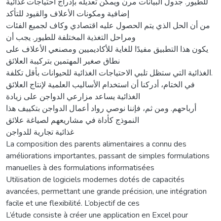
للطيور. جدول البيانات مرن ويمكن تعديله بإدراج احتياجات غذائية
إضافية ومكونات الأعلاف والقيود للتأكد
من أن الحل الذي يتم الحصول عليه اقتصادي وكاف لجميع الفئات
ومراحل التغذية المختلفة للطيور. يجب أن
يكون هذا التطبيق مفيدًا للغاية للأكاديميين ومصنعي الأعلاف على
نطاق صغير المهتمين بتركيبة العلائق
الغذائية التي ستظل تلبي الاحتياجات الغذائية للحيوانات بأقل تكلفة.
في الختام، أدركنا أن استخدام الأساليب العلمية لإنتاج العلائق
الغذائية يساعد مزارعي الدواجن على زيادة
أرباحهم. ومن ثم، فإننا نوصي رواد أعمال الدواجن بتكييف هذا
النموذج كأداة في مشاريعهم لصياغة علائق
غذائية تجارية للدواجن
La composition des parents alimentaires a connu des
améliorations importantes, passant de simples formulations
manuelles à des formulations informatisées
Utilisation de logiciels modernes dotés de capacités
avancées, permettant une grande précision, une intégration
facile et une flexibilité. L’objectif de ces
L’étude consiste à créer une application en Excel pour