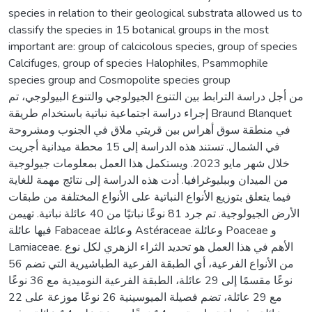
species in relation to their geological substrata allowed us to
classify the species in 15 botanical groups in the most
important are: group of calcicolous species, group of species
Calcifuges, group of species Halophiles, Psammophile
species group and Cosmopolite species group
من أجل دراسة الترابط بين التنوع الجيولوجي والتنوع البيولوجي، تم
إجراء دراسة اجتماعية نباتية باستخدام طريقة Braund Blanquet
في منطقة سوق أهراس بين قريتي ملاق في الجنوب ومشروحة
في الشمال. تستند هذه الدراسة إلى 15 محطة ميدانية أجريت
خلال شهر مايو 2023. ويستكمل هذا العمل بمعلومات جيولوجية
من الميدان وببليوغرافيا. أدت هذه الدراسة إلى نتائج مهمة للغاية
فيما يتعلق بتوزيع الأنواع النباتية على الأنواع المختلفة من طبقات
الأرض الجيولوجية. تم جرد 81 نوعًا نباتيًا من 40 عائلة نباتية. تهيمن
فيها عائلة Fabaceae وعائلة Astéraceae وعائلة Poaceae و
Lamiaceae. الأهم في هذا العمل هو تحديد الثراء الزهري لكل نوع
من الأنواع الفرعية، أي الطبقة الفرعية الطباشيرية التي تضم 56
نوعًا مقسمًا إلى 29 عائلة، الطبقة الفرعية النوميدية مع 36 نوعًا
مع 29 عائلة، تضم فصيلة الميوسينية 26 نوعًا موزعة على 22