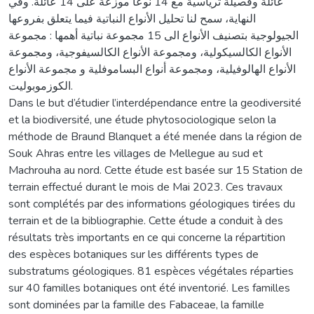
عائلة وفصيلة ترياسية مع 14 نوعًا موزعة على 14 عائلة. وفي
النهاية، سمح لنا تحليل الأنواع النباتية فيما يتعلق بفروعها
الجيولوجية بتصنيف الأنواع الى 15 مجموعة نباتية أهمها : مجموعة
الأنواع الكالسيكولية، ومجموعة الأنواع الكالسيفوجية، ومجموعة
الأنواع الهالوفيلية، ومجموعة أنواع البساموفلية و مجموعة الأنواع
الكوزموبوليت.
Dans le but d’étudier l’interdépendance entre la geodiversité
et la biodiversité, une étude phytosociologique selon la
méthode de Braund Blanquet a été menée dans la région de
Souk Ahras entre les villages de Mellegue au sud et
Machrouha au nord. Cette étude est basée sur 15 Station de
terrain effectué durant le mois de Mai 2023. Ces travaux
sont complétés par des informations géologiques tirées du
terrain et de la bibliographie. Cette étude a conduit à des
résultats très importants en ce qui concerne la répartition
des espèces botaniques sur les différents types de
substratums géologiques. 81 espèces végétales réparties
sur 40 familles botaniques ont été inventorié. Les familles
sont dominées par la famille des Fabaceae, la famille