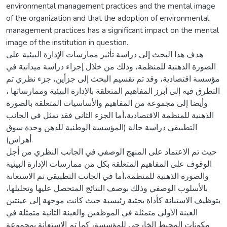
environmental management practices and the mental image
of the organization and that the adoption of environmental
management practices has a significant impact on the mental
image of the institution in question.
هدف هذا البحث إلى دراسة تأثير ممارسات الإدارة البيئية على
الصورة الذهنية للمنظمة، وذلك من خلال إجراء دراسة ميدانية في
مؤسسة اقتصادية، وقد تم تقسيم البحث إلى جزأين، جزء نظري تم
التطرق فيه إلى أبرز المفاهيم المتعلقة بالإدارة البيئية وممارساتها ،
وأيضا إلى مجموعة من المفاهيم والأساسيات المتعلقة بالصورة
الذهنية للمنظمة الاقتصادية،أما الجزء الثاني فقد تمثل في الجانب
التطبيقي دراسة حالة (المؤسسة الوطنية للدهن وحدة سوق
أهراس).
حيث تم الاعتماد على المنهج الوصفي في الجانب النظري من أجل
الوقوف على المفاهيم المتعلقة بكل من ممارسات الإدارة البيئية
والصورة الذهنية للمنظمة،أما في الجانب التطبيقي تم الاستعانة
بالأسلوب الوصفي وذلك بوصف النتائج المتحصل عليها وتحليلها،
بتوظيف الاستبانة كأداة بحثية رئيسية حيث كانت موجهة إلى عينتين
العينة الأولى متمثلة في الموظفين والعينة الثانية متمثلة في
مكونات المحيط الخارجي للمؤسسة، كما تم الاستعانة بمجموعة