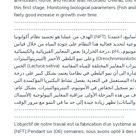
ammonium, nitrite, and nitrate was recorded. Overall, this 
this first stage. Monitoring biological parameters (Fish an
fairly good increase in growth over time.
---------------------------------------------------------
-----------------------------------------------------
الهدف من عملنا هو تجسيد نظام أكوابونيا (NFT). على مدى ستة (06) أسابيع، اعتمدنا
ية لتحديد فعالية هذا النظام على جودة المياه من خلال قياس
بعض المعايير الفيزيائية والكيميائية (درجة الحرارة، pH، الأكسجين، الأمونيوم،
النيتريتوالنيترات) وعلى نمو البلطي الأحمر (Oreochromisniloticus) وكذلك على نمو
الخس (Lactuca sativa). النتائج تظهر أن تركيزات المعايير المختلفة للمياه المقاسة
ارة الى أن نمو البلطي في نظامنا يعتمد بشكل كبير على درجة
ذاء المستعمل في التغذية. بفضل نشاط البكتيريا المؤكسدة التي
 تم تسجيل انخفاض في الأمونيوم، النيتريتوالنيترات. بشكل عام
ف من هذه المرحلة الأولى. مراقبة المعايير البيولوجية (الأسماك
والنباتات) تظهر زيادة جيدة إلى حد ما في النمو مع مرور الوقت.
---------------------------------------------------------
----------------------------------------------------
L’objectif de notre travail est la fabrication d’un système
(NFT).Pendant six (06) semaines, nous avons opté à des