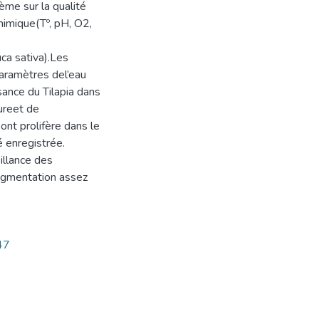
me sur la qualité
himique(Tº, pH, O2,
uca sativa).Les
paramètres del’eau
ssance du Tilapia dans
ureet de
sont prolifère dans le
é enregistrée.
illance des
ugmentation assez
47