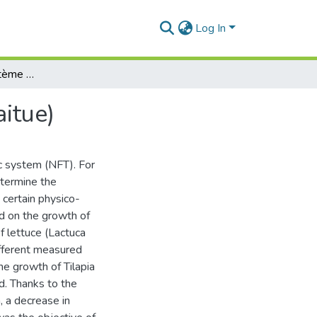
Log In
Réalisation d’un système Aquaponique (Tilapia – Laitue)
itue)
ic system (NFT). For
termine the
 certain physico-
d on the growth of
f lettuce (Lactuca
ifferent measured
he growth of Tilapia
d. Thanks to the
m, a decrease in