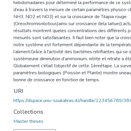
hebdomadaires pour déterminé la performance de ce systè
d’eau à travers la mesure de certain paramètres physico-c
NH3, NO2 et NO3) et sur la croissance de Tilapia rouge
(Oreochromisniloticus)ainsi sur croissance dela laitue(Lact
résultats montrent queles concentrations des différents 
mesurés sont satisfaisantes. Il faut bien noter que la croi
notre système est fortement dépendante de la températ
l’aliment.Grâce à l'activité des bactéries nitrifiantes qui se 
systèmeune diminution d’ammonium, nitrite et nitrate a ét
Globalement c’était l’objectif de cette 1èreétape. La surve
paramètres biologiques (Poisson et Plante) montre unea
bonne de croissance en fonction de temps.
URI
https://dspace.univ-soukahras.dz/handle/123456789/38
Collections
Master theses