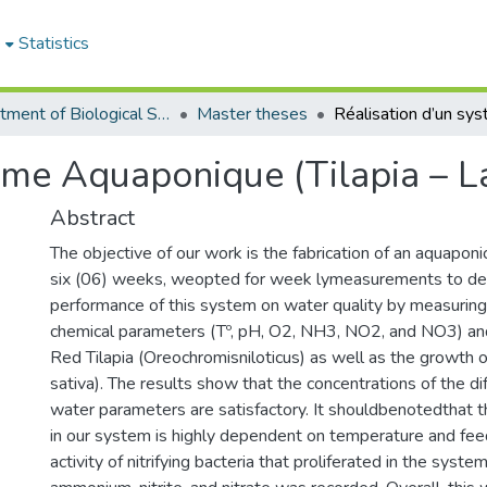
e
Statistics
Department of Biological Sciences
Master theses
ème Aquaponique (Tilapia – La
Abstract
The objective of our work is the fabrication of an aquapon
six (06) weeks, weopted for week lymeasurements to de
performance of this system on water quality by measuring
chemical parameters (Tº, pH, O2, NH3, NO2, and NO3) an
Red Tilapia (Oreochromisniloticus) as well as the growth o
sativa). The results show that the concentrations of the d
water parameters are satisfactory. It shouldbenotedthat t
in our system is highly dependent on temperature and fee
activity of nitrifying bacteria that proliferated in the syste