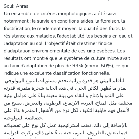
Souk Ahras.
Un ensemble de critères morphologiques a été suivi,
notamment : la survie en conditions arides, la floraison, la
fructification, le rendement moyen, la qualité des fruits, la
résistance aux maladies, l'adaptabilité, les besoins en eau et
l'adaptation au sol. L'objectif était d'estimer l'indice
d'adaptation environnementale de ces cinq espèces. Les
résultats ont montré que le système de culture mixte avait
un taux d’adaptation de plus de 93% (norme 80%), ce qui
indique une excellente classification fonctionnelle.
التأقلم البيئي هو قدرة وراثية تخدم مستويات التنوع البيولوجي.
بقدر ما يُظهر الكائن الحي، في هذه الحالة شجرة مثمرة، قدرته
على النمو والإنتاج والبقاء في بيئة معينة بناءً على عوامل بيئية
مختلفة مثل المناخ، التربة، الارتفاع، الرطوبة، والتعرض، يصبح من
الأسهل فهم قابلية التكيف لكل نوع من الأشجار المثمرة بناءً على
خصائصه البيولوجية.
بالإضافة إلى ذلك، تعتمد استراتيجية عمل كل نوع على تفضيلاته
فيما يتعلق بالظروف البيومناخية. بناءً على ذلك، ركزت الدراسة