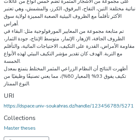
على مجموعة من الأشجار المثمرة تضم خمس أنواع من عائلات
نباتية مختلفة: التين، التفاح، البرقوق، الكرز، والمشمش، وهي تعتبر
الأكثر تأقلماً مع الظروف البيئية الصعبة المميزة لولاية سوق
أهراس.
تم متابعة مجموعة من المعايير المورفولوجية مثل: البقاء في
الظروف الجافة، الإزهار، الإثمار، متوسط الإنتاج، جودة الثمار،
مقاومة الأمراض، القدرة على التكيف، الاحتياجات المائية، والتأقلم
مع التربة. الهدف كان تقدير مؤشر التكيف البيئي لهذه الأنواع
الخمسة.
أظهرت النتائج أن النظام الزراعي المثمر المختلط يتمتع بمعدل
تكيف يفوق 93% (المعيار 80%)، مما يعني تصنيفًا وظيفيًا من
النوع الممتاز.
URI
https://dspace.univ-soukahras.dz/handle/123456789/5271
Collections
Master theses