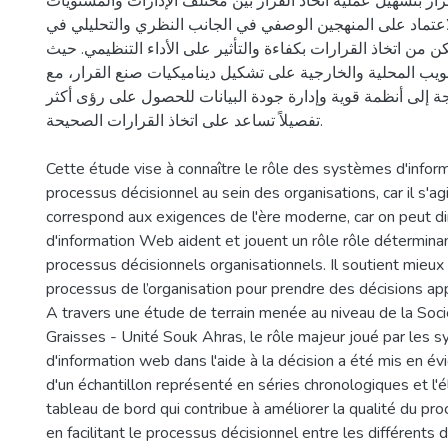
قرار بتسهيل عملية اتخاذ القرار بين مختلف الإدارات والمستويات
الاعتماد على المنهجين الوصفي في الجانب النظري والتحليلي في
ن من اتخاذ القرارات بكفاءة والتأثير على الأداء التنظيمي. حيث
يب المحلية والخارجية على تشكيل ديناميكيات صنع القرار، مع
جة إلى أنظمة قوية وإدارة جودة البيانات للحصول على رؤى أكثر
تفصيلاً تساعد على اتخاذ القرارات الصحيحة.
Cette étude vise à connaître le rôle des systèmes d'info
processus décisionnel au sein des organisations, car il s'agi
correspond aux exigences de l'ère moderne, car on peut d
d'information Web aident et jouent un rôle rôle détermina
processus décisionnels organisationnels. Il soutient mieux 
processus de l’organisation pour prendre des décisions ap
A travers une étude de terrain menée au niveau de la Soc
Graisses - Unité Souk Ahras, le rôle majeur joué par les 
d'information web dans l'aide à la décision a été mis en év
d'un échantillon représenté en séries chronologiques et l'é
tableau de bord qui contribue à améliorer la qualité du pr
en facilitant le processus décisionnel entre les différents