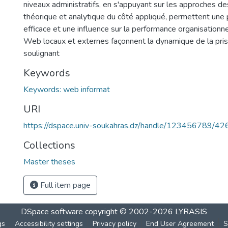
niveaux administratifs, en s'appuyant sur les approches de
théorique et analytique du côté appliqué, permettent une 
efficace et une influence sur la performance organisationn
Web locaux et externes façonnent la dynamique de la pris
soulignant
Keywords
Keywords: web informat
URI
https://dspace.univ-soukahras.dz/handle/123456789/42
Collections
Master theses
Full item page
DSpace software
copyright © 2002-2026
LYRASIS
gs
Accessibility settings
Privacy policy
End User Agreement
S