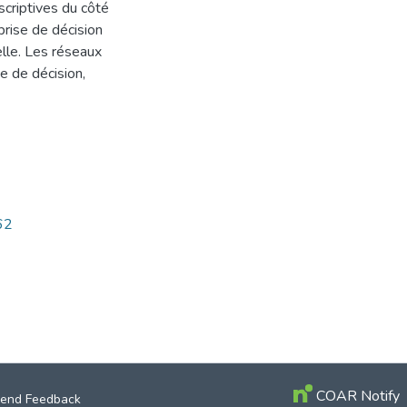
scriptives du côté
prise de décision
elle. Les réseaux
e de décision,
62
COAR Notify
end Feedback