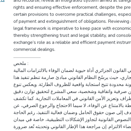
مذك
and recourse, reveal an integrated system aimed at safegu
rights and ensuring effective enforcement, despite the pr
certain provisions to overcome practical challenges, especi
of payment and extinguishment of obligations. Reviewing 
legal framework is imperative to keep pace with economi
thereby strengthening trust and legal stability, and consolid
exchange’s role as a reliable and efficient payment instru
commercial dealings.
...............................
ملخص :
القانون الجزائري أداة حيوية لضمان الوفاء بالالتزامات المالية
اري، حيث يرسّخ النظام القانوني مبادئ صارمة تنظم تنفيذ هذا
ونة محدودة تتيح استجابة واقعية للظروف الطارئة. ويعكس تنوع
 من صرفية واتفاقية وشخصية، سعي المشرع لتحقيق توازن دقيق
راف وتعزيز الأمن القانوني في المعاملات التجارية. كما تكشف
تبطة بالامتناع عن الوفاء، لا سيما الاحتجاج والرجوع الصرفي، عن
دف إلى صون حقوق الحامل وضمان فعالية التنفيذ، رغم الحاجة
لنصوص القانونية لتجاوز الإشكالات التطبيقية، خاصة في ميدان
ضاء الالتزام. إن مراجعة هذا الإطار القانوني وتحديثه تُعد ضرورة