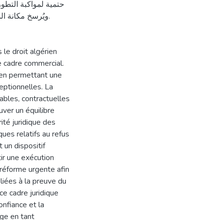
حتمية لمواكبة التطو،
ويُرسخ مكانة ا.
 le droit algérien
le cadre commercial.
t en permettant une
eptionnelles. La
ables, contractuelles
uver un équilibre
rité juridique des
ues relatifs au refus
 un dispositif
tir une exécution
 réforme urgente afin
 liées à la preuve du
ce cadre juridique
onfiance et la
nge en tant