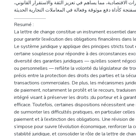
رات الاقتصادية، مما يساهم في تعزيز الثقة والاستقرار القانوني
لسفتجة كأداة دفع موثوقة وفعالة في المعاملات التجارية الحديثة
...................................
Resumé :
La lettre de change constitue un instrument essentiel dans
pour garantir l’exécution des obligations financières dans 
Le système juridique y applique des principes stricts tou
certaine souplesse pour répondre à des circonstances exc
diversité des garanties juridiques — qu’elles soient négoci
ou personnelles — reflète la volonté du législateur de tro
précis entre la protection des droits des parties et la sécu
transactions commerciales. De plus, les mécanismes juridiq
de paiement, notamment le protêt et le recours, traduisent
intégré visant à préserver les droits ;du porteur et à garan
efficace. Toutefois, certaines dispositions nécessitent une
de surmonter les difficultés pratiques, en particulier celles
paiement et à l’extinction des obligations. Une révision de 
s’impose pour suivre l’évolution économique, renforcer la c
stabilité juridique, et consolider le rôle de la lettre de cha