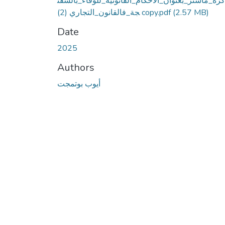
رة_ماستر_بعنوان_الأحكام_القانونية_للوفاء_بالسفت
جة_فالقانون_التجاري (2) copy.pdf
(2.57 MB)
Date
2025
Authors
أيوب بوتمجت