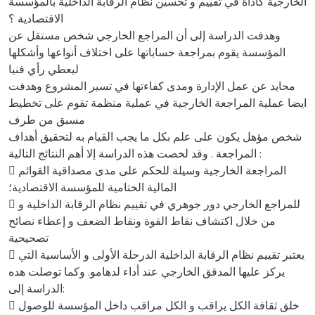
الخارجية كأداة في تقييم و تحسين نظام الرقابة الداخلية بالمؤسسة
الاقتصادية ؟
وهدفت الدراسة إلى أن المراجع الخارجي شخص مستقل عن
المؤسسة يقوم بمراجعة حساباتها على اختلاف أنواعها وأشكلها
ليعطي رأي فنيا
محايد عن عمل الإدارة ومدى كفاءتها في تسير المشروع وهدفت
ايضا عملية المراجعة الخارجية في عملية منظمة تقوم على تخطيط
مسبق من طرف
شخص مؤهل يكون على علم بكل ما يجب القيام به لتحقيق أهداف
المراجعة . وقد لخصت هذه الدراسة إلا أهم النتائج التالية :
 المراجعة الخارجية وسيلة للحكم على مدى مصداقية القوائم
المالية الختامية للمؤسسة الاقتصادية؛
 للمراجع الخارجي دور جوهري في تقييم نظام الرقابة الداخلية و
من خلال اكتشاف نقاط القوة ونقاط الضعف و إعطاء نصائح
تصحيحية
 يعتبر تقييم نظام الرقابة الداخلية الدرحلة الأولى و الأساسية التي
يركز عليها المدقق الخارجي عند أداء لدهامو. وكما توصلت هده
الدراسة إلى:
 خلق ثقافة الكل يراقب و الكل مراقب داخل المؤسسة للوصول