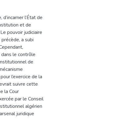
 d’incarner l’État de
nstitution et de
 Le pouvoir judiciaire
 précède, a subi
 Cependant,
 dans le contrôle
nstitutionnel de
e mécanisme
pour l’exercice de la
evrait suivre cette
de la Cour
xercée par le Conseil
stitutionnel algérien
 arsenal juridique