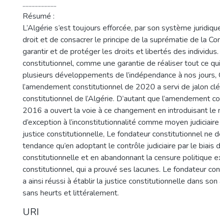
.......................
Résumé :
L’Algérie s’est toujours efforcée, par son système juridique,
droit et de consacrer le principe de la suprématie de la Co
garantir et de protéger les droits et libertés des individus.
constitutionnel, comme une garantie de réaliser tout ce qui
plusieurs développements de l’indépendance à nos jours,
l’amendement constitutionnel de 2020 a servi de jalon clé
constitutionnel de l’Algérie. D’autant que l’amendement co
2016 a ouvert la voie à ce changement en introduisant l
d’exception à l’inconstitutionnalité comme moyen judiciaire 
justice constitutionnelle, Le fondateur constitutionnel ne d
tendance qu’en adoptant le contrôle judiciaire par le biais 
constitutionnelle et en abandonnant la censure politique e
constitutionnel, qui a prouvé ses lacunes. Le fondateur con
a ainsi réussi à établir la justice constitutionnelle dans son
sans heurts et littéralement.
URI