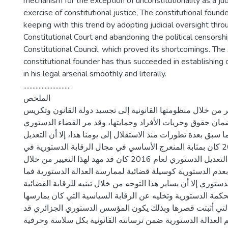
mechanism for the exception of unconstitutionality as a jud
exercise of constitutional justice, The constitutional founde
keeping with this trend by adopting judicial oversight thro
Constitutional Court and abandoning the political censorsh
Constitutional Council, which proved its shortcomings. The
constitutional founder has thus succeeded in establishing c
in his legal arsenal smoothly and literally.
...............................
الملخص
 من خلال منظومتها القانونية إلى تجسيد دولة القانون وتكريس
مان حقوق وحريات الأفراد وحمايتها، وقد مر القضاء الدستوري
سبق بعدة تطورات منذ الاستقلال إلى يومنا هذا، إلا أن التعديل
الدستوري لعام 2020 كان بمثابة المنعرج الأساسي في مجال الرقابة الدستورية في
الجزائر، لاسيما وأن التعديل الدستوري لعام 2016 كان قد مهد لهذا التغيير من خلال
 بعدم الدستورية كوسيلة قضائية لممارسة العدالة الدستورية فما
وري إلا أن يساير هذا التوجه من خلال تبنيه للرقابة القضائية
مة الدستورية وتخليه عن الرقابة السياسية التي كان يمارسها
تي أثبتت قصرها وبذلك يكون المؤسس الدستوري الجزائري قد
 العدالة الدستورية ضمن ترسانته القانونية بكل سلاسة وحرفية