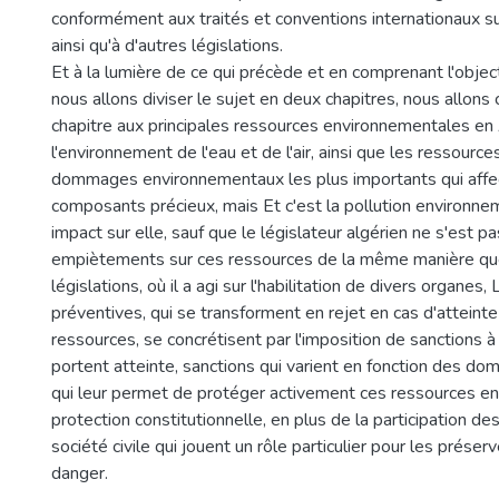
conformément aux traités et conventions internationaux su
ainsi qu'à d'autres législations.
Et à la lumière de ce qui précède et en comprenant l'objec
nous allons diviser le sujet en deux chapitres, nous allons
chapitre aux principales ressources environnementales en A
l'environnement de l'eau et de l'air, ainsi que les ressources
dommages environnementaux les plus importants qui affe
composants précieux, mais Et c'est la pollution environne
impact sur elle, sauf que le législateur algérien ne s'est pa
empiètements sur ces ressources de la même manière qu
législations, où il a agi sur l'habilitation de divers organes
préventives, qui se transforment en rejet en cas d'atteinte 
ressources, se concrétisent par l'imposition de sanctions à
portent atteinte, sanctions qui varient en fonction des d
qui leur permet de protéger activement ces ressources en
protection constitutionnelle, en plus de la participation des
société civile qui jouent un rôle particulier pour les prése
danger.