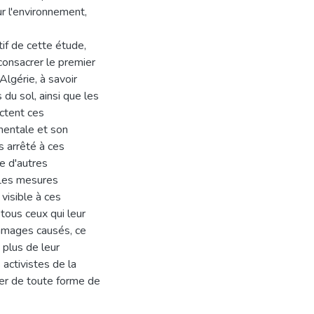
r l'environnement,
tif de cette étude,
 consacrer le premier
lgérie, à savoir
 du sol, ainsi que les
ctent ces
mentale et son
s arrêté à ces
e d'autres
, Les mesures
visible à ces
 tous ceux qui leur
ommages causés, ce
 plus de leur
 activistes de la
rver de toute forme de