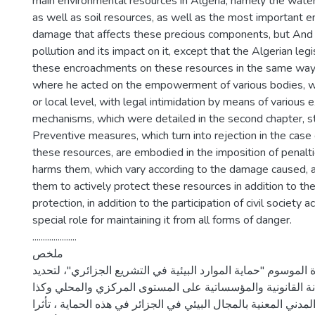
main environmental resources in Algeria, namely the water
as well as soil resources, as well as the most important 
damage that affects these precious components, but And i
pollution and its impact on it, except that the Algerian legi
these encroachments on these resources in the same way a
where he acted on the empowerment of various bodies, wh
or local level, with legal intimidation by means of various 
mechanisms, which were detailed in the second chapter, s
Preventive measures, which turn into rejection in the case
these resources, are embodied in the imposition of penal
harms them, which vary according to the damage caused, a
them to actively protect these resources in addition to thei
protection, in addition to the participation of civil society a
special role for maintaining it from all forms of danger.
.....................
ملخص
الموسوم "حماية الموارد البيئية في التشريع الجزائري"، لتحديد
نة القانونية والمؤسساتية على المستوى المركزي والمحلي وكذا
مدني المعنية بالمجال البيئي في الجزائر في هذه الحماية ، تأثرا