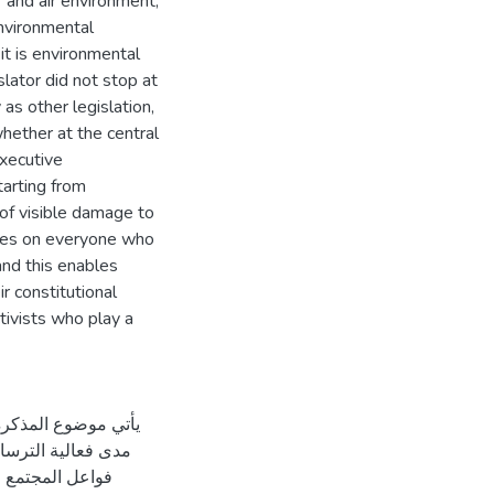
 and air environment,
environmental
t is environmental
slator did not stop at
s other legislation,
ether at the central
executive
tarting from
 of visible damage to
ties on everyone who
nd this enables
r constitutional
ctivists who play a
يأتي موضوع المذكرة 
مدى فعالية الترسا
فواعل المجتمع ال