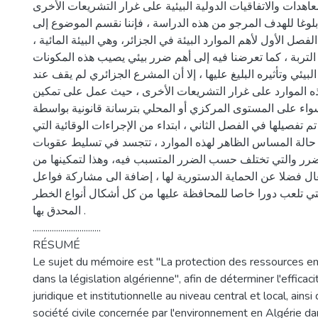
معاهدات والاتفاقيات الدولية البيئية على غرار التشريعات الأخرى
وغا للهدف المرجو من هذه الدراسة ، فإننا نقسم الموضوع إلى
لفصل الأول لأهم الموارد البيئة في الجزائر، وهي البيئة المائية
 التربة ، كما تعرضنا فيه إلى أهم ضرر بيئي يصيب هذه المكونات
 البيئي وتأثيره البليغ عليها ، إلا أن المشرع الجزائري لم يقف عند
ه الموارد على غرار التشريعات الأخرى ، حيث عمل على تمكين
سواء على المستوى المركزي أو المحلي بترسانة قانونية بواسطة
تم تفصيلها في الفصل الثاني ، ابتداء من الإجراءات الوقائية التي
حالة المساس الظاهر لهذه الموارد ، تتجسد في تسليط عقوبات
ر والتي تختلف حسب الضرر المتسبب فيه، وهذا لتمكينها من
ل فضلا عن الحماية الدستورية لها ، إضافة الى مشاركة فواعل
لتي تلعب دورا خاصا للمحافظة عليها من كل أشكال أنواع الخطر
المحدق بها .
................................
RÉSUMÉ
Le sujet du mémoire est "La protection des ressources e
dans la législation algérienne", afin de déterminer l'efficac
juridique et institutionnelle au niveau central et local, ainsi
société civile concernée par l'environnement en Algérie da