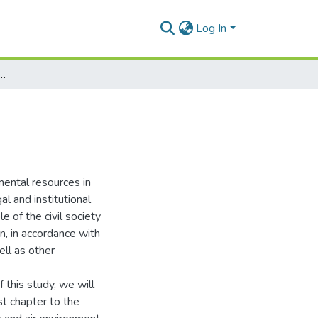
Log In
حماية الموارد البيئية في التشر
ental resources in
al and institutional
e of the civil society
n, in accordance with
ell as other
 this study, we will
st chapter to the