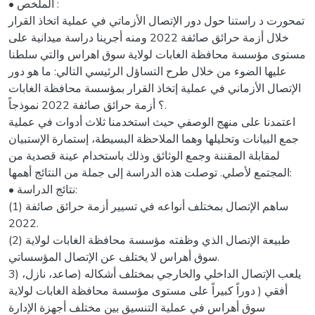
• الملخص :
تمحورت د راستنا حول دور الإتصال الأزماتي في عملية اتخاذ القرار
خلال أزمة حرائق صائفة 2022 ومنه أجرينا دراسة ميدانية على
مستوى مؤسسة محافظة الغابات لولاية سوق اهراس والتي سلطنا
عليها الضوء من خلال طرح التساؤل الرئيسي التالي: ما هو دور
الإتصال الأزماني في عملية إتخاذ القرار بمؤسسة محافظة الغابات
؟ أزمة حرائق صائفة 2022 نموذجاً.
اعتمدنا على منهج الوصفي حيث استخدمنا ثلاث أدوات في عملية
جمع البيانات وتحليلها وهما الملاحظة البسيطة، إستمارة الإستبيان
لمقابلة المقننة وجمع الوثائق وذلك باستخدام عينة قصدية من
المجتمع لأصلي. توصلت هذه الدراسة إلى جملة من النتائج أهمها:
• نتائج الدراسة:
(1) ساهم الإتصال بمختلف أنواعه في تسيير أزمة حرائق صائفة
2022.
(2) طبيعة الإتصال الذي وظفته مؤسسة محافظة الغابات لولاية
سوق أهراس لا يختلف عن الإتصال المؤسساتي.
3) يلعب الإتصال الداخلي والخارجي بمختلف أشكاله (صاعد، نازل،
أفقي ( دوراً كبيراً على مستوى مؤسسة محافظة الغابات لولاية
سوق أهراس في عملية التنسيق بين مختلف أجهزة الإدارة