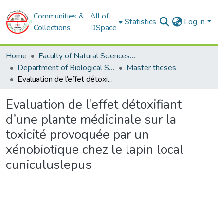
Communities &
All of
Statistics
Log In
Collections
DSpace
Home
Faculty of Natural Sciences and Life
Department of Biological Sciences
Master theses
Evaluation de l’effet détoxifiant d’une plante médicinale sur la toxicité provoquée par un xénobiotique chez le lapin local cuniculuslepus
Evaluation de l’effet détoxifiant
d’une plante médicinale sur la
toxicité provoquée par un
xénobiotique chez le lapin local
cuniculuslepus