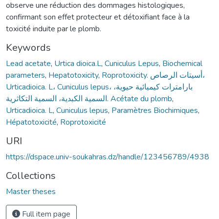
observe une réduction des dommages histologiques,
confirmant son effet protecteur et détoxifiant face à la
toxicité induite par le plomb.
Keywords
Lead acetate
,
Urtica dioica.L
,
Cuniculus Lepus
,
Biochemical
parameters
,
Hepatotoxicity
,
Roprotoxicity. أسيتات الرصاص،
Urticadioica. L، Cuniculus lepus، بارامترات كيميائية حيوية،
السمية الكبدية، السمية التكاثرية. Acétate du plomb
,
Urticadioica. L
,
Cuniculus lepus
,
Paramètres Biochimiques
,
Hépatotoxicité
,
Roprotoxicité
URI
https://dspace.univ-soukahras.dz/handle/123456789/4938
Collections
Master theses
Full item page