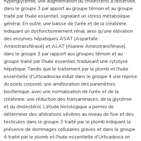
hyperglycémie, une augmentation du cholestérol a observée,
dans le groupe 3 par apport au groupe témoin et au groupe
traité par l’huile essentiel, signalant un stress métabolique
général. En outre, une baisse de l'urée et de la créatinine,
indiquant un dysfonctionnement rénal, ainsi qu’une élévation
des enzymes hépatiques ASAT (Aspartate
Aminotransférase) et ALAT (Alanine Aminotransférase),
dans le groupe 3 par rapport aux groupes témoin et au
groupe traité par l’huile essentiel, traduisant une cytolyse
hépatique. Tandis que le traitement par le plomb et l’huile
essentielle d’Urticadioicaa induit dans le groupe 4 une reprise
du poids corporel, une amélioration des paramètres
biochimique, avec une normalisation de l’urée et de la
créatinine, une réduction des transaminases, de la glycémie
et du cholestérol. L’étude histologique a permis de
déterminer des altérations sévères au niveau de foie et des
testicules dans le groupe 3 traité par le plomb indiquant la
présence de dommages cellulaires graves et dans le groupe
4 traité par le plomb et l’huile essentielle d’Urticadioica on