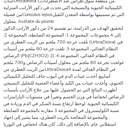
لنباتUrticadioica Lمن منطقة سوق أهراس ضد الاضطرابات
الكيميائية الحيوية والنسيجية التي تحدث في ذكور الأرانب المنزلية
من فصيلةCuniculus lepusالتي تم تسميمها بواسطة المعدن الثقيل
محلول. Acétate du plomb
لتحقيق الهدف من الدراسة، تم تقسيم 24 من ذكور الأرانب الذكور
إلى 4 مجموعات: المجموعة 1: المجموعة الضابطة، المجموعة 2:
تلقت جرعة 700 ملجم من الزيت العطري من (UrticaDioica) في
النظام الغذائي، المجموعة 3: تلقت جرعة 80 ملجم من أسيتات
الرصاص (Pb(C2H3O2) 2) في النظام الغذائي، المجموعة 4:
عولجت بجرعة 80 ملجم من محلول أسيتات الرصاص و700 ملجم
من الزيت العطري منUrticaDioicaفي النظام الغذائي لمدة 4
أسابيع. أخذت عينات الدم في أنبوب جاف للتحليل الكيميائي
الحيوي، وأخذت عينات من الكبد وأعضاء الخصية للتحليل النسيجي.
أظهرت النتائج التي تم الحصول عليها من علاج الأرانب بأسيتات
الرصاص انخفاضاً في وزن الجسم وتغيراً في مستويات البارامترات
الكيميائية الحيوية. لوحظ ارتفاع نسبة السكر في الدم وزيادة في
نسبة الكوليسترول في المجموعة 3 مقارنة بالمجموعة الضابطة
والمجموعة المعالجة بالزيت العطري، مما يشير إلى إجهاد
استقلابي عام. بالإضافة إلى ذلك، كان هناك انخفاض في اليوريا