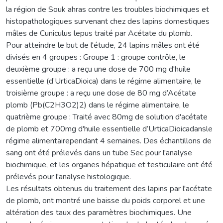
la région de Souk ahras contre les troubles biochimiques et
histopathologiques survenant chez des lapins domestiques
mâles de Cuniculus lepus traité par Acétate du plomb.
Pour atteindre le but de l'étude, 24 lapins mâles ont été
divisés en 4 groupes : Groupe 1 : groupe contrôle, le
deuxième groupe : a reçu une dose de 700 mg d'huile
essentielle (d’UrticaDioica) dans le régime alimentaire, le
troisième groupe : a reçu une dose de 80 mg d’Acétate
plomb (Pb(C2H3O2)2) dans le régime alimentaire, le
quatrième groupe : Traité avec 80mg de solution d'acétate
de plomb et 700mg d'huile essentielle d’UrticaDioicadansle
régime alimentairependant 4 semaines. Des échantillons de
sang ont été prélevés dans un tube Sec pour l'analyse
biochimique, et les organes hépatique et testiculaire ont été
prélevés pour l'analyse histologique.
Les résultats obtenus du traitement des lapins par l'acétate
de plomb, ont montré une baisse du poids corporel et une
altération des taux des paramètres biochimiques. Une