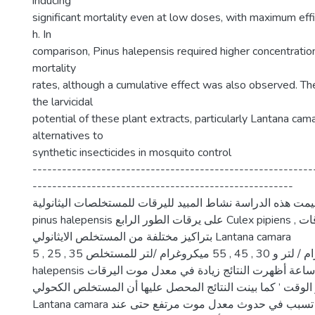
inducing
significant mortality even at low doses, with maximum eff
h. In
comparison, Pinus halepensis required higher concentration
mortality
rates, although a cumulative effect was also observed. Th
the larvicidal
potential of these plant extracts, particularly Lantana cam
alternatives to
synthetic insecticides in mosquito control
---------------------------------------------------------
-----------------------------------------------------
قيمت هذه الدراسة نشاط المبيد لليرقات للمستخلصات اليثانولية Lantana camara
pinus halepensis على يرقات الطور الرابع Culex pipiens , تمت معالجة اليرقات
بتراكيز مختلفة من المستخلص الايثانولي Lantana camara
5 , 25 , 35 ميكروغرام / لتر و 30 , 45 , 55 ميكروغرام /لتر للمستخلص Pinus
halepensis لمدة 24 , 48 , 72 ساعة أظهرت النتائج زيادة في معدل موت اليرقات
و الوقت ’ كما بينت النتائج المحصل عليها أن المستخلص الكحولي
Lantana camara أكثر سمية حيث تسبب في حدوث معدل موت مرتفع حتى عند