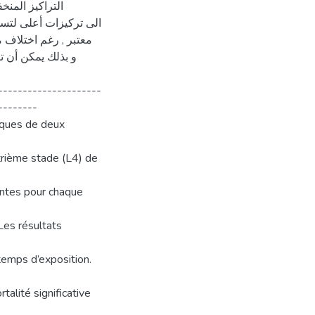
معتبر , رغم اختلاف م
---------------------
--------
liques de deux
trième stade (L4) de
entes pour chaque
Les résultats
 temps d’exposition.
talité significative