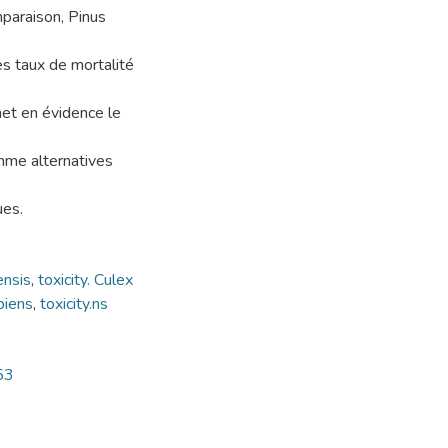
mparaison, Pinus
s taux de mortalité
met en évidence le
mme alternatives
ues.
ensis
,
toxicity. Culex
lex pipiens
,
toxicity.ns
53