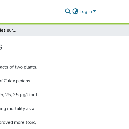
Log In
Effet des biopesticides sur les larves de moustiques
s
racts of two plants,
f Culex pipiens.
5, 25, 35 µg/l for L.
ing mortality as a
proved more toxic,