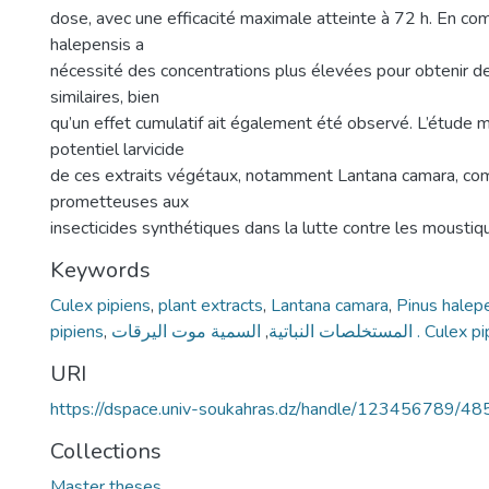
dose, avec une efficacité maximale atteinte à 72 h. En co
halepensis a
nécessité des concentrations plus élevées pour obtenir de
similaires, bien
qu’un effet cumulatif ait également été observé. L’étude 
potentiel larvicide
de ces extraits végétaux, notamment Lantana camara, co
prometteuses aux
insecticides synthétiques dans la lutte contre les moustiq
Keywords
Culex pipiens
,
plant extracts
,
Lantana camara
,
Pinus halep
pipiens
,
,
المستخلصات النباتية
السمية موت اليرقات . Cu
URI
https://dspace.univ-soukahras.dz/handle/123456789/48
Collections
Master theses