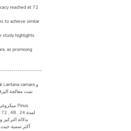
icacy reached at 72
s to achieve similar
e study highlights
ara, as promising
---------------------
 و
بدلالة التركيز 