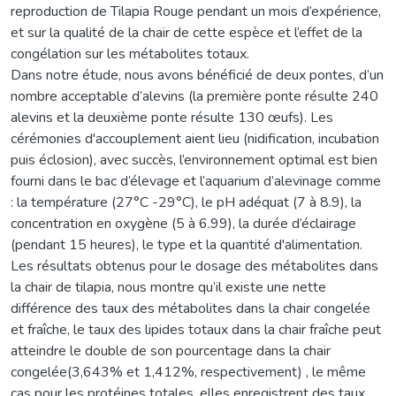
reproduction de Tilapia Rouge pendant un mois d’expérience,
et sur la qualité de la chair de cette espèce et l’effet de la
congélation sur les métabolites totaux.
Dans notre étude, nous avons bénéficié de deux pontes, d’un
nombre acceptable d’alevins (la première ponte résulte 240
alevins et la deuxième ponte résulte 130 œufs). Les
cérémonies d'accouplement aient lieu (nidification, incubation
puis éclosion), avec succès, l’environnement optimal est bien
fourni dans le bac d’élevage et l’aquarium d’alevinage comme
: la température (27°C -29°C), le pH adéquat (7 à 8.9), la
concentration en oxygène (5 à 6.99), la durée d’éclairage
(pendant 15 heures), le type et la quantité d'alimentation.
Les résultats obtenus pour le dosage des métabolites dans
la chair de tilapia, nous montre qu’il existe une nette
différence des taux des métabolites dans la chair congelée
et fraîche, le taux des lipides totaux dans la chair fraîche peut
atteindre le double de son pourcentage dans la chair
congelée(3,643% et 1,412%, respectivement) , le même
cas pour les protéines totales, elles enregistrent des taux