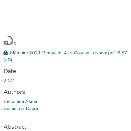
Loading...
Files
Mémoire 2021 Benouada A et Gouasmia Nadra.pdf
(3.87
MB)
Date
2021
Authors
Benouada Asma
Gouas mia Nadra
Abstract