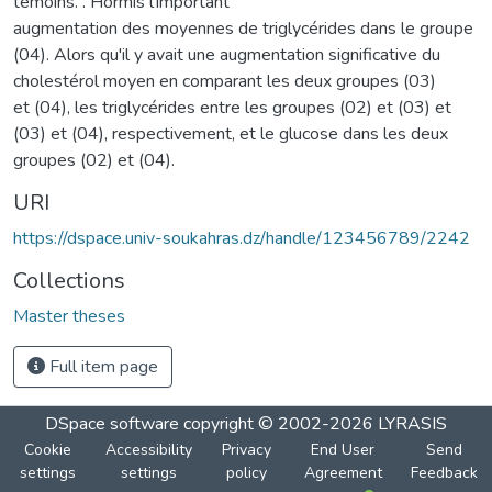
témoins. . Hormis l'important
augmentation des moyennes de triglycérides dans le groupe
(04). Alors qu'il y avait une augmentation significative du
cholestérol moyen en comparant les deux groupes (03)
et (04), les triglycérides entre les groupes (02) et (03) et
(03) et (04), respectivement, et le glucose dans les deux
groupes (02) et (04).
URI
https://dspace.univ-soukahras.dz/handle/123456789/2242
Collections
Master theses
Full item page
DSpace software
copyright © 2002-2026
LYRASIS
Cookie
Accessibility
Privacy
End User
Send
settings
settings
policy
Agreement
Feedback