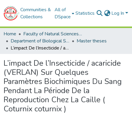
Communities &
All of
Statistics
Log In
Collections
DSpace
Home
Faculty of Natural Sciences and Life
Department of Biological Sciences
Master theses
L’impact De l’Insecticide / acaricide (VERLAN) Sur Quelques Paramètres Biochimiques Du Sang Pendant La Période De la Reproduction Chez La Caille ( Coturnix coturnix )
L’impact De l’Insecticide / acaricide
(VERLAN) Sur Quelques
Paramètres Biochimiques Du Sang
Pendant La Période De la
Reproduction Chez La Caille (
Coturnix coturnix )