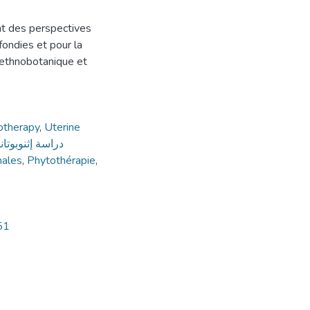
nt des perspectives
ondies et pour la
l’ethnobotanique et
otherapy
,
Uterine
nales
,
Phytothérapie
,
51