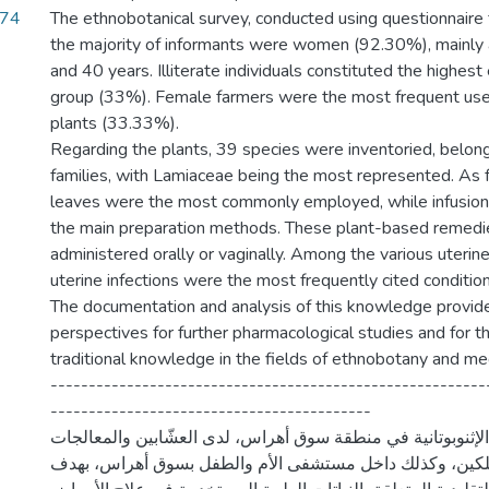
.74
The ethnobotanical survey, conducted using questionnaire 
the majority of informants were women (92.30%), mainl
and 40 years. Illiterate individuals constituted the highest
group (33%). Female farmers were the most frequent user
plants (33.33%).
Regarding the plants, 39 species were inventoried, belong
families, with Lamiaceae being the most represented. As f
leaves were the most commonly employed, while infusion
the main preparation methods. These plant-based remed
administered orally or vaginally. Among the various uterine
uterine infections were the most frequently cited condition
The documentation and analysis of this knowledge provid
perspectives for further pharmacological studies and for 
traditional knowledge in the fields of ethnobotany and med
---------------------------------------------------------
------------------------------------------
لإثنوبوتانية في منطقة سوق أهراس، لدى العشّابين والمعالجات
هلكين، وكذلك داخل مستشفى الأم والطفل بسوق أهراس، بهدف