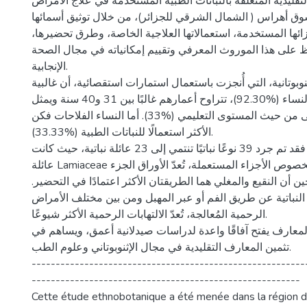
تقليدية المتعلقة بالنباتات الطبية المستخدمة في علاج الأمراض
سوق أهراس ( الشمال الشرقي للجزائر)، من خلال توثيق أسمائها
جزائها المستخدمة، استعمالاتها العلاجية الخاصة، وطرق تحضيرها
 على هذا الموروث المعرفي وتقييم إمكانياته في مجال الصحة
الإنجابية.
وبوتانية، التي أُنجزت باستعمال استمارات استقصائية، أن غالبية
المستجوبين من النساء (%92.30)، تتراوح أعمارهم غالبًا بين 31 و40 سنة ويمثل
الأميون النسبة الأعلى من حيث المستوى التعليمي (%33). أما النساء الفلاحات فكن
الأكثر استعمالًا للنباتات الطبية (%33.33).
فيما يخص النباتات، فقد تم جرد 39 نوعًا نباتيًا تنتمي إلى 23 عائلة نباتية، حيث كانت
عائلة Lamiaceae هي الأكثر تمثيلًا. وبخصوص الأجزاء المستعملة، تُعدّ الأوراق الجزء
حين أن النقيع والمغلي هما الطريقتان الأكثر اعتمادًا في التحضير
لنباتية عن طريق الفم أو عبر المهبل ومن بين مختلف الأمراض
الرحمية المُعالجة، تُعدّ الالتهابات الرحمية الأكثر شيوعًا.
لمعارف يفتح آفاقًا واعدة لدراسات صيدلانية أعمق، ويساهم في
تثمين المعارف التقليدية في مجال الإثنوبوتاني وعلوم الطب.
---------------------------------------------------------
--------------------------------------------------------
Cette étude ethnobotanique a été menée dans la région 