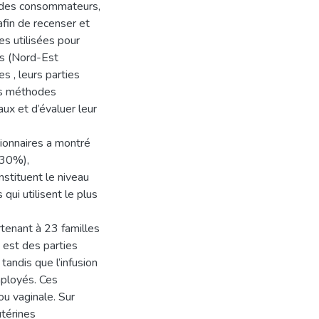
, des consommateurs,
afin de recenser et
es utilisées pour
as (Nord-Est
s , leurs parties
urs méthodes
aux et d’évaluer leur
tionnaires a montré
,30%),
stituent le niveau
 qui utilisent le plus
tenant à 23 familles
 est des parties
 tandis que l’infusion
mployés. Ces
u vaginale. Sur
utérines