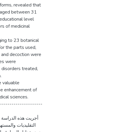
forms, revealed that
y aged between 31
 educational level
s of medicinal
ing to 23 botanical
or the parts used,
 and decoction were
ies were
 disorders treated,
.
e valuable
the enhancement of
ical sciences.
---------------------
أجريت هذه الدراسة ا
التقليديات والمست