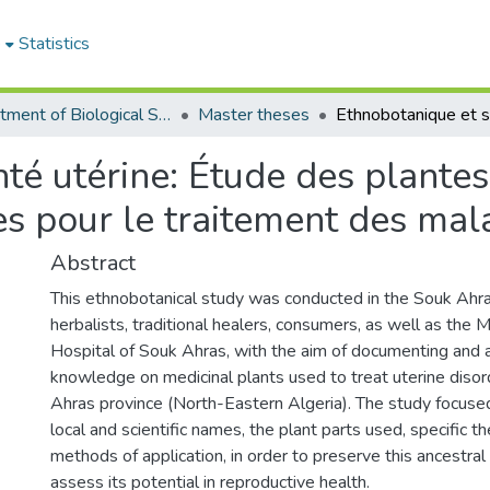
e
Statistics
Department of Biological Sciences
Master theses
té utérine: Étude des plante
ées pour le traitement des mala
Abstract
This ethnobotanical study was conducted in the Souk Ahras
herbalists, traditional healers, consumers, as well as the 
Hospital of Souk Ahras, with the aim of documenting and an
knowledge on medicinal plants used to treat uterine disor
Ahras province (North-Eastern Algeria). The study focused
local and scientific names, the plant parts used, specific t
methods of application, in order to preserve this ancestr
assess its potential in reproductive health.