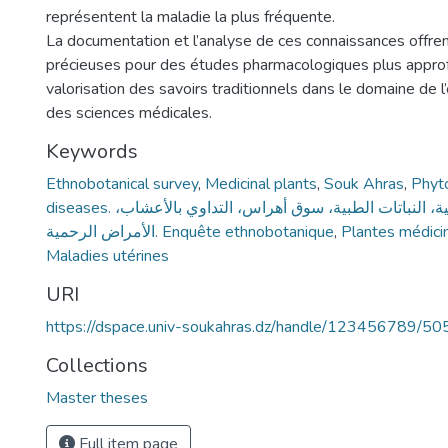
représentent la maladie la plus fréquente.
La documentation et l’analyse de ces connaissances offre
précieuses pour des études pharmacologiques plus approf
valorisation des savoirs traditionnels dans le domaine de 
des sciences médicales.
Keywords
Ethnobotanical survey
,
Medicinal plants
,
Souk Ahras
,
Phyt
diseases. دراسة إثنوبوتانية، النباتات الطبية، سوق أهراس، التداوي بالأعشاب،
الأمراض الرحمية. Enquête ethnobotanique
,
Plantes médici
Maladies utérines
URI
https://dspace.univ-soukahras.dz/handle/123456789/50
Collections
Master theses
Full item page