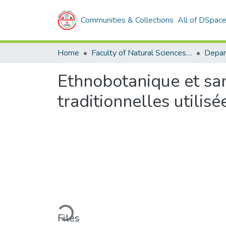
Communities & Collections
All of DSpac
Home
Faculty of Natural Sciences and Life
Ethnobotanique et san
traditionnelles utilis
Loading...
Files