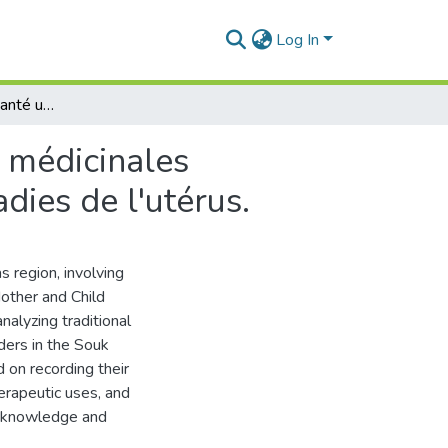
Log In
Ethnobotanique et santé utérine: Étude des plantes médicinales traditionnelles utilisées pour le traitement des maladies de l'utérus.
s médicinales
dies de l'utérus.
 region, involving
Mother and Child
alyzing traditional
ders in the Souk
 on recording their
herapeutic uses, and
al knowledge and