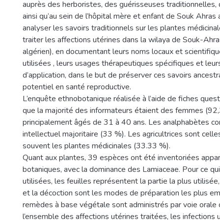
auprès des herboristes, des guérisseuses traditionnelles
ainsi qu’au sein de l’hôpital mère et enfant de Souk Ahras 
analyser les savoirs traditionnels sur les plantes médicinal
traiter les affections utérines dans la wilaya de Souk-Ahr
algérien), en documentant leurs noms locaux et scientifique
utilisées , leurs usages thérapeutiques spécifiques et le
d’application, dans le but de préserver ces savoirs ancestr
potentiel en santé reproductive.
L’enquête ethnobotanique réalisée à l’aide de fiches ques
que la majorité des informateurs étaient des femmes (92
principalement âgés de 31 à 40 ans. Les analphabètes con
intellectuel majoritaire (33 %). Les agricultrices sont celles
souvent les plantes médicinales (33.33 %).
Quant aux plantes, 39 espèces ont été inventoriées appar
botaniques, avec la dominance des Lamiaceae. Pour ce qui
utilisées, les feuilles représentent la partie la plus utilisée,
et la décoction sont les modes de préparation les plus e
remèdes à base végétale sont administrés par voie orale o
l’ensemble des affections utérines traitées, les infections 