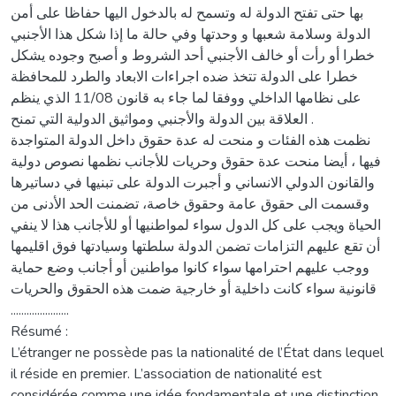
بها حتى تفتح الدولة له وتسمح له بالدخول اليها حفاظا على أمن
الدولة وسلامة شعبها و وحدتها وفي حالة ما إذا شكل هذا الأجنبي
خطرا أو رأت أو خالف الأجنبي أحد الشروط و أصبح وجوده يشكل
خطرا على الدولة تتخذ ضده اجراءات الابعاد والطرد للمحافظة
على نظامها الداخلي ووفقا لما جاء به قانون 11/08 الذي ينظم
العلاقة بين الدولة والأجنبي ومواثيق الدولية التي تمنح .
نظمت هذه الفئات و منحت له عدة حقوق داخل الدولة المتواجدة
فيها ، أيضا منحت عدة حقوق وحريات للأجانب نظمها نصوص دولية
والقانون الدولي الانساني و أجبرت الدولة على تبنيها في دساتيرها
وقسمت الى حقوق عامة وحقوق خاصة، تضمنت الحد الأدنى من
الحياة ويجب على كل الدول سواء لمواطنيها أو للأجانب هذا لا ينفي
أن تقع عليهم التزامات تضمن الدولة سلطتها وسيادتها فوق اقليمها
ووجب عليهم احترامها سواء كانوا مواطنين أو أجانب وضع حماية
قانونية سواء كانت داخلية أو خارجية ضمت هذه الحقوق والحريات
......................
Résumé :
L’étranger ne possède pas la nationalité de l’État dans lequel
il réside en premier. L’association de nationalité est
considérée comme une idée fondamentale et une distinction