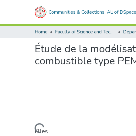
Communities & Collections
All of DSpac
Home
Faculty of Science and Technology
Étude de la modélisat
combustible type PE
Loading...
Files