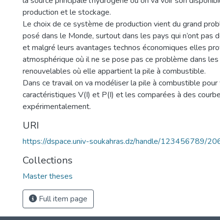
la source principale l’hydrogène où on va voir son disponib
production et le stockage.
Le choix de ce système de production vient du grand pro
posé dans le Monde, surtout dans les pays qui n’ont pas d
et malgré leurs avantages technos économiques elles prov
atmosphérique où il ne se pose pas ce problème dans les
renouvelables où elle appartient la pile à combustible.
Dans ce travail on va modéliser la pile à combustible pour 
caractéristiques V(I) et P(I) et les comparées à des courbe
expérimentalement.
URI
https://dspace.univ-soukahras.dz/handle/123456789/20
Collections
Master theses
Full item page