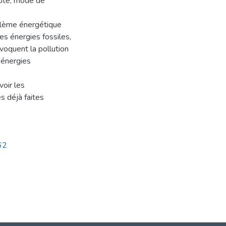
ilité, mode de
blème énergétique
es énergies fossiles,
oquent la pollution
 énergies
voir les
s déjà faites
62