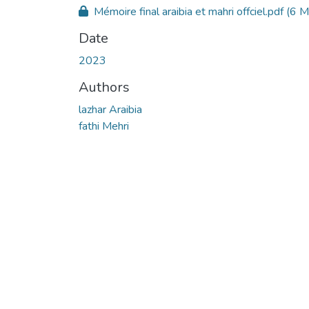
Mémoire final araibia et mahri offciel.pdf
(6 M
Date
2023
Authors
lazhar Araibia
fathi Mehri