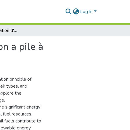
Log In
Étude de la modélisation d'un système de production a pile à combustible type PEM
n a pile à
ion principle of
ir types, and
explore the
ge.
e significant energy
l fuel resources.
l fuels contribute to
enewable energy