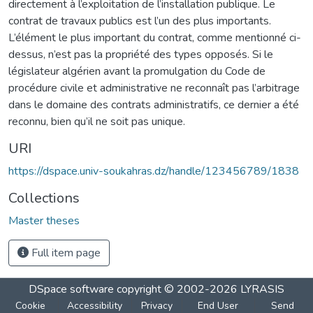
directement à l’exploitation de l’installation publique. Le
contrat de travaux publics est l’un des plus importants.
L’élément le plus important du contrat, comme mentionné ci-
dessus, n’est pas la propriété des types opposés. Si le
législateur algérien avant la promulgation du Code de
procédure civile et administrative ne reconnaît pas l’arbitrage
dans le domaine des contrats administratifs, ce dernier a été
reconnu, bien qu’il ne soit pas unique.
URI
https://dspace.univ-soukahras.dz/handle/123456789/1838
Collections
Master theses
Full item page
DSpace software
copyright © 2002-2026
LYRASIS
Cookie
Accessibility
Privacy
End User
Send