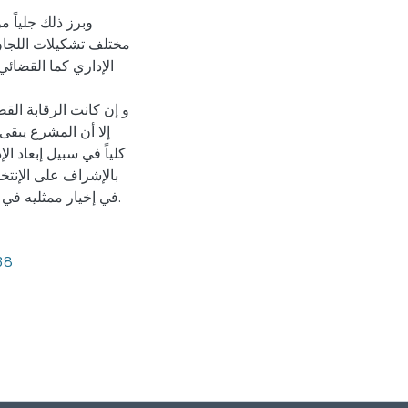
وبرز ذلك جلياً م
مختلف تشكيلات اللجان
الإداري كما القضائي
و إن كانت الرقابة القض
إلا أن المشرع يبقى
كلياً في سبيل إبعاد ال
بالإشراف على الإنتخا
في إخيار ممثليه في سبيل تحقيق إنتخابات نزيهة وشفافة و بالتالي ديمقراطية الدولة.
38