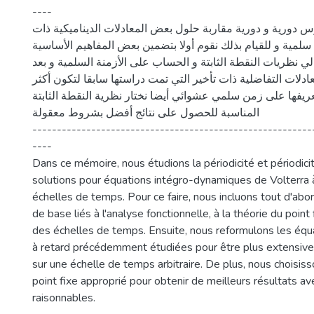
----
 دورية و دورية مقاربة حلول بعض المعادلات الديناميكية ذات
سلمية و للقيام بذلك نقوم أولا بتضمين بعض المفاهيم الأساسية
الي نظريات النقطة الثابتة و الحساب على الأزمنة السلمية و بعد
ادلات التفاضلية ذات تأخير التي تمت دراستها سابقا لتكون أكثر
يفها على زمن سلمي عشوائي أيضا نختار نظرية النقطة الثابتة
المناسبة للحصول على نتائج أفضل بشروط معقولة
---------------------------------------------------------
----
Dans ce mémoire, nous étudions la périodicité et périodic
solutions pour équations intégro-dynamiques de Volterra 
échelles de temps. Pour ce faire, nous incluons tout d'ab
de base liés à l'analyse fonctionnelle, à la théorie du point 
des échelles de temps. Ensuite, nous reformulons les équa
à retard précédemment étudiées pour être plus extensives
sur une échelle de temps arbitraire. De plus, nous choisi
point fixe approprié pour obtenir de meilleurs résultats a
raisonnables.