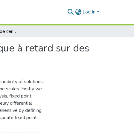
Log In
Etude des solutions de certaines équations dynamique à retard sur des échelles de temps
que à retard sur des
iodicity of solutions
me scales. Firstly we
sis, fixed point
lay differential
ehensive by defining
priate fixed point
---------------------