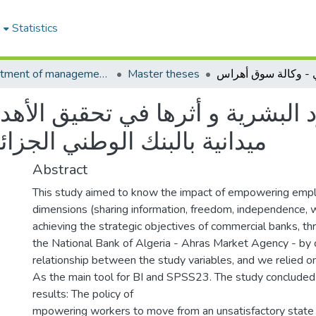
e
Statistics
Department of management sciences
Master theses
 البشرية و أثرها في تحقيق الأهد
ميدانية بالبنك الوطني الجز
Abstract
This study aimed to know the impact of empowering empl
dimensions (sharing information, freedom, independence, 
achieving the strategic objectives of commercial banks, th
the National Bank of Algeria - Ahras Market Agency - by c
relationship between the study variables, and we relied o
As the main tool for BI and SPSS23. The study concluded
results: The policy of
mpowering workers to move from an unsatisfactory state t