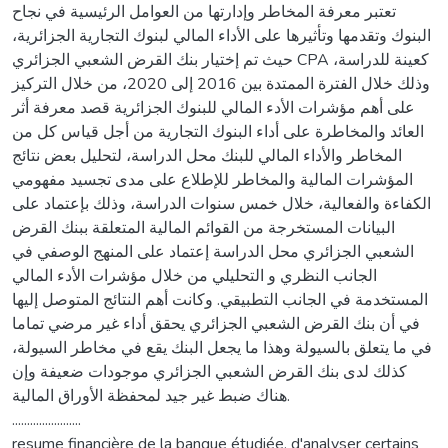
تعتبر معرفة المخاطر وإدارتها من العوامل الرئيسية في نجاح
البنوك وتقدمها وتأثيرها على الأداء المالي لبنوك التجارية الجزائرية،
حيث تم إختيار بنك القرض الشعبي الجزائري CPA كعينة للدراسة،
وذلك خلال الفترة الممتدة بين 2016 إلى 2020، من خلال التركيز
على أهم مؤشرات الأدء المالي للبنوك الجزائرية قصد معرفة أثر
العائد والمخاطرة على أداء البنوك التجارية من أجل قياس كل من
المخاطر والأداء المالي للبنك محل الدراسة، لتحليل بعض نتائج
المؤشرات المالية والمخاطر للإطلاع على مدى تجسيد مفهومي
الكفاءة والفعالية، خلال خمس سنوات الدراسة، وذلك بإعتماد على
البيانات المستخرجة من القوائم المالية المتعلقة ببنك القرض
الشعبي الجزائري محل الدراسة إعتماد على المنهج الوصفي في
الجانب النظري و التحليلي من خلال مؤشرات الأدء المالي
المستخدمة في الجانب التطبيقي. وكانت أهم النتائج المتوصل إليها
في أن بنك القرض الشعبي الجزائري يحقق أداء غير مرضي تماما
في ما يتعلق بالسيولة وهذا ما يجعل البنك يقع في مخاطر السيولة،
كذلك لدى بنك القرض الشعبي الجزائري موجودات ضعيفة وإن
هناك ضبط غير جيد لمحفظة الأوراق المالية.
.......................
resume financière de la banque étudiée, d'analyser certains