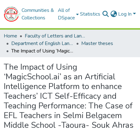
Communities &
All of
Statistics
Log In
Collections
DSpace
Home
Faculty of Letters and Languages
Department of English Language
Master theses
The Impact of Using ‘MagicSchool.ai’ as an Artificial Intelligence Platform to enhance Teachers’ ICT Self-Efficacy and Teaching Performance: The Case of EFL Teachers in Selmi Belgacem Middle School -Taoura- Souk Ahras
The Impact of Using
‘MagicSchool.ai’ as an Artificial
Intelligence Platform to enhance
Teachers’ ICT Self-Efficacy and
Teaching Performance: The Case of
EFL Teachers in Selmi Belgacem
Middle School -Taoura- Souk Ahras