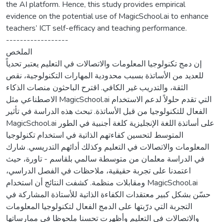
the AI platform. Hence, this study provides empirical
evidence on the potential use of MagicSchool.ai to enhance
teachers’ ICT self-efficacy and teaching performance.
------------------
الملخص
إن دمج تكنولوجيا المعلومات والاتصالات في التعليم يعتبر تحدياً
للعديد من الأساتذة بسبب محدودية المهارات التكنولوجية، نقص
الثقة، والتدريب غير الكافي. اقترح الباحثون منصات الذكاء
الاصطناعي مثل MagicSchool.ai التي تقدم حلولاً لدعم الاستخدام
الفعال للتكنولوجيا من قبل الأساتذة. تبحث هذه الدراسة في تأثير
MagicSchool.ai على أساتذة اللغة الإنجليزية كلغة أجنبية في الطور
المتوسط لتحسين كفاءتهم الذاتية في استخدام تكنولوجيا
المعلومات والاتصالات في التعليم وكذلك أدائهم التدريسي. شارك
في الدراسة معلمان من متوسطة سالمي بلقاسم - تاورة، حيث
اعتمدنا على تجربة حقيقية، ملاحظات في الفصل الدراسي،
ومقابلات منظمة. كشفت النتائج أن استخدام MagicSchool.ai
حسّن بشكل كبير معتقدات الكفاءة الذاتية للأستاذة المشاركة في
التجربة التي درّبتها على الدمج الفعال لتكنولوجيا المعلومات
والاتصالات في التعليم وأظهرت تحسنا ملحوظا في ممارساتها