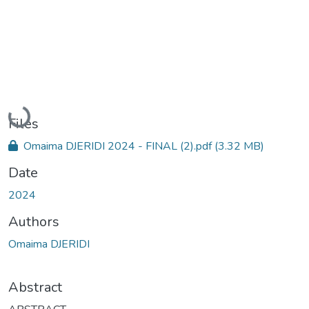
Loading...
Files
Omaima DJERIDI 2024 - FINAL (2).pdf
(3.32 MB)
Date
2024
Authors
Omaima DJERIDI
Abstract