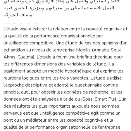
الاقتدار المعرفي والعمل على إيجاد أفراد ذوي خبرة وكفاءة في
العمل للاستفادة المثلى من معرفتهم وتعزيزها لتحقيق قيمة
مضافة للشركة.
............................................
L’étude vise à éclairer la relation entre la capacité cognitive et
la qualité de la performance organisationnelle par
l’intelligence compétitive. Une étude de cas des opinions d’un
échantillon au niveau de l’entreprise Mobilis (Annaba, Souk
Ahras, Guelma). L’étude a fourni une briefing théorique pour
les différentes dimensions des variables de l’étude. Il a
également adopté un modèle hypothétique qui exprime les
relations logiques entre les trois variables. L’étude a utilisé
l’approche descriptive et adopté le questionnaire comme
principal outil pour obtenir les données de recherche, et les
données ont été analysées à l’aide du (Spss, Smart Pls). L’un
des résultats les plus importants auxquels nous sommes
parvenus est que l’intelligence compétitive agit comme un
pont ou un médiateur entre les capacité cognitive et la
qualité de la performance organisationnelle de l’entreprise